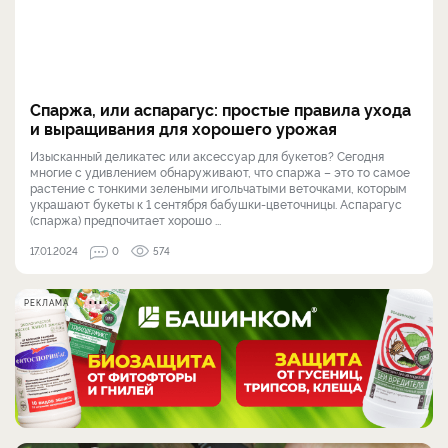
Спаржа, или аспарагус: простые правила ухода
и выращивания для хорошего урожая
Изысканный деликатес или аксессуар для букетов? Сегодня
многие с удивлением обнаруживают, что спаржа – это то самое
растение с тонкими зелеными игольчатыми веточками, которым
украшают букеты к 1 сентября бабушки-цветочницы. Аспарагус
(спаржа) предпочитает хорошо ...
17.01.2024
0
574
РЕКЛАМА