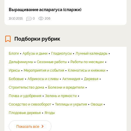
Выращивание аспарагуса (спаржи)
19.10.2015
0
206
Подборки рубрик
Блоги
Арбузы и дыни
Гладиолусы
Лунный календарь
Дельфиниумы
Сезонные работы
Работы по месяцам
Ирисы
Мероприятия и события
Клематисы и княжики
Бобовые
Абрикосы и сливы
Актинидия
Деревья
Строительство дома
Болезни и вредители
Почва и удобрения
Зелень и пряности
Соседство и севооборот
Теплицы и укрытия
Овощи
Плодовые деревья
Ягоды
Показать все