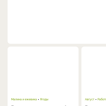
Малина и ежевика
Ягоды
Август
Работ