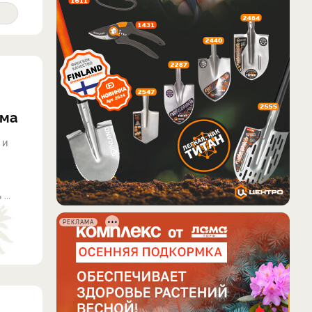
ома
 и
...
РЕКЛАМА