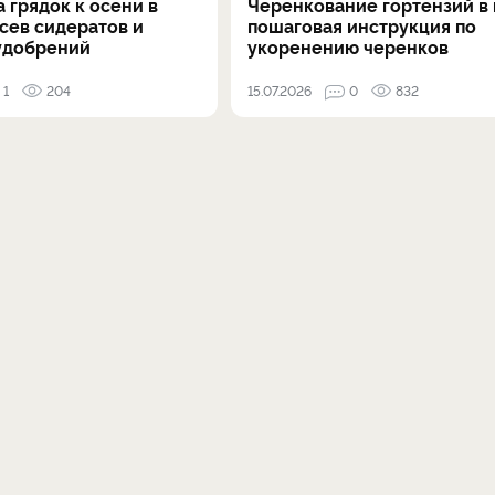
 грядок к осени в
Черенкование гортензий в 
осев сидератов и
пошаговая инструкция по
удобрений
укоренению черенков
1
204
15.07.2026
0
832