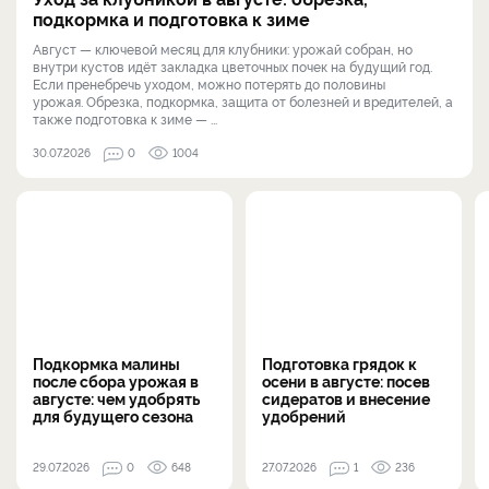
подкормка и подготовка к зиме
Август — ключевой месяц для клубники: урожай собран, но
внутри кустов идёт закладка цветочных почек на будущий год.
Если пренебречь уходом, можно потерять до половины
урожая. Обрезка, подкормка, защита от болезней и вредителей, а
также подготовка к зиме — ...
30.07.2026
0
1004
Подкормка малины
Подготовка грядок к
после сбора урожая в
осени в августе: посев
августе: чем удобрять
сидератов и внесение
для будущего сезона
удобрений
29.07.2026
0
648
27.07.2026
1
236