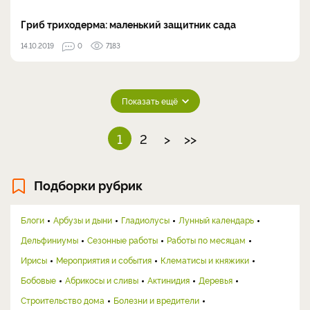
Гриб триходерма: маленький защитник сада
14.10.2019
0
7183
Показать ещё
1
2
>
>>
Подборки рубрик
Блоги
Арбузы и дыни
Гладиолусы
Лунный календарь
Дельфиниумы
Сезонные работы
Работы по месяцам
Ирисы
Мероприятия и события
Клематисы и княжики
Бобовые
Абрикосы и сливы
Актинидия
Деревья
Строительство дома
Болезни и вредители