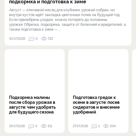
подкормка и подготовка к зиме
Август — ключевой месяц для клубники: урожай собран, но
внутри кустов идёт закладка цветочных почек на будущий год.
Если пренебречь уходом, можно потерять до половины
урожая. Обрезка, подкормка, защита от болезней и вредителей, а
также подготовка к зиме — ...
30.07.2026
0
722
Подкормка малины
Подготовка грядок к
после сбора урожая в
осени в августе: посев
августе: чем удобрять
сидератов и внесение
для будущего сезона
удобрений
29.07.2026
0
511
27.07.2026
1
204