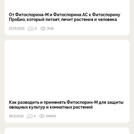
От Фитоспорина-М и Фитоспорина АС к Фитоспорину
ПроБио, который питает, лечит растения и человека
21.03.2023
0
3015
Как разводить и применять Фитоспорин-М для защиты
овощных культур и комнатных растений
28.11.2022
4
134643