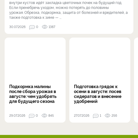
внутри кустов идёт закладка цветочных почек на будущий год.
Если пренебречь уходом, можно потерять до половины
урожая. Обрезка, подкормка, защита от болезней и вредителей, а
также подготовка к зиме — ...
30.07.2026
0
1387
Подкормка малины
Подготовка грядок к
после сбора урожая в
осени в августе: посев
августе: чем удобрять
сидератов и внесение
для будущего сезона
удобрений
29.07.2026
0
845
27.07.2026
1
256