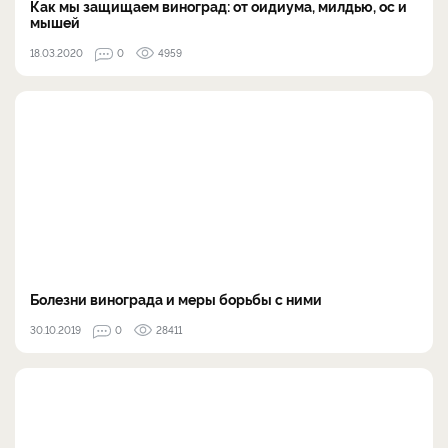
Как мы защищаем виноград: от оидиума, милдью, ос и
мышей
18.03.2020
0
4959
Болезни винограда и меры борьбы с ними
30.10.2019
0
28411