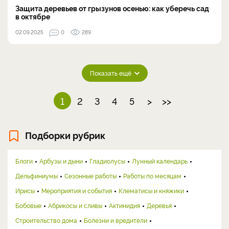
Защита деревьев от грызунов осенью: как уберечь сад
в октябре
02.09.2025
0
289
Показать ещё
1
2
3
4
5
>
>>
Подборки рубрик
Блоги
Арбузы и дыни
Гладиолусы
Лунный календарь
Дельфиниумы
Сезонные работы
Работы по месяцам
Ирисы
Мероприятия и события
Клематисы и княжики
Бобовые
Абрикосы и сливы
Актинидия
Деревья
Строительство дома
Болезни и вредители