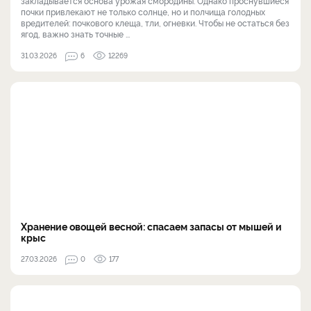
закладывается основа урожая смородины. Однако проснувшиеся
почки привлекают не только солнце, но и полчища голодных
вредителей: почкового клеща, тли, огневки. Чтобы не остаться без
ягод, важно знать точные ...
31.03.2026
6
12269
Хранение овощей весной: спасаем запасы от мышей и
крыс
27.03.2026
0
177