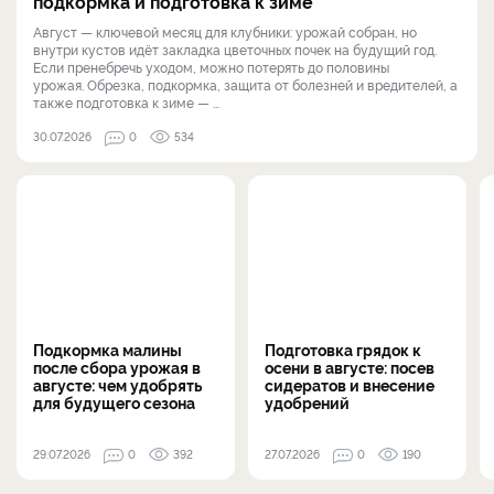
подкормка и подготовка к зиме
Август — ключевой месяц для клубники: урожай собран, но
внутри кустов идёт закладка цветочных почек на будущий год.
Если пренебречь уходом, можно потерять до половины
урожая. Обрезка, подкормка, защита от болезней и вредителей, а
также подготовка к зиме — ...
30.07.2026
0
534
Подкормка малины
Подготовка грядок к
после сбора урожая в
осени в августе: посев
августе: чем удобрять
сидератов и внесение
для будущего сезона
удобрений
29.07.2026
0
392
27.07.2026
0
190