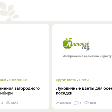
ники
Озеленение
Другие цветы
Цветы
енения загородного
Луковичные цветы для осе
Сибири
посадки
0
5684
25.09.2018
4
1091