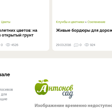
Цветы
Клумбы и цветники
Озеленение
летних цветов: на
Живые бордюры для доро
в открытый грунт
0
4526
29.03.2016
0
924
чале
посевов
 для
ющие