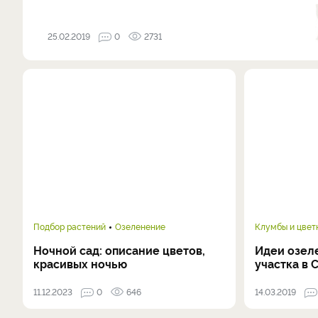
25.02.2019
0
2731
Подбор растений
Озеленение
Клумбы и цвет
Ночной сад: описание цветов,
Идеи озел
красивых ночью
участка в 
11.12.2023
0
646
14.03.2019