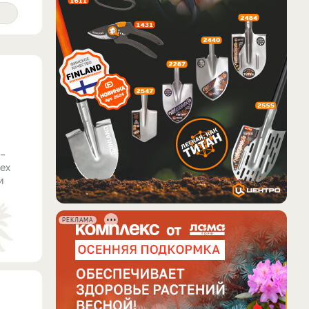
 –
сех
и
РЕКЛАМА