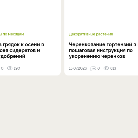
ы по месяцам
Декоративные растения
 грядок к осени в
Черенкование гортензий в 
осев сидератов и
пошаговая инструкция по
удобрений
укоренению черенков
0
190
15.07.2026
0
813