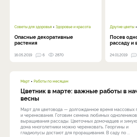
Советы для здоровья
Здоровье и красота
Другие цветы
Опасные декоративные
Посев одно
растения
рассаду и 
16.05.2019
6
2870
24.01.2019
Март
Работы по месяцам
Цветник в марте: важные работы в на
весны
Март для цветовода — долгожданное время массовых 
и черенкования. Готовим семена любимых однолеников
выращивания рассады. Цветочных домочадцев и зиму
дома многолетники можно черенковать. Георгины и
гладиолусы достают для проращивания. В саду по ...