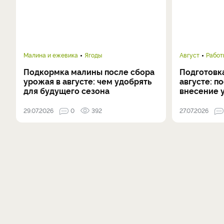
Малина и ежевика
Ягоды
Август
Работ
Подкормка малины после сбора
Подготовка
урожая в августе: чем удобрять
августе: п
для будущего сезона
внесение 
29.07.2026
0
392
27.07.2026