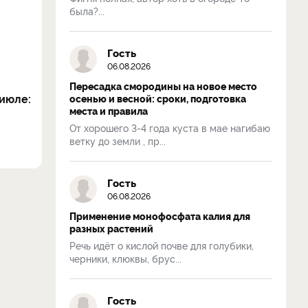
была?...
Гость
06.08.2026
Пересадка смородины на новое место
июле:
осенью и весной: сроки, подготовка
места и правила
От хорошего 3-4 года куста в мае нагибаю
ветку до земли , пр...
Гость
06.08.2026
Применение монофосфата калия для
разных растений
Речь идёт о кислой почве для голубики,
черники, клюквы, брус...
Гость