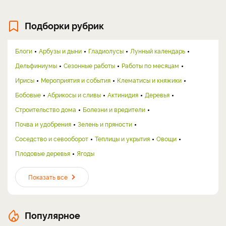
Подборки рубрик
Блоги
Арбузы и дыни
Гладиолусы
Лунный календарь
Дельфиниумы
Сезонные работы
Работы по месяцам
Ирисы
Мероприятия и события
Клематисы и княжики
Бобовые
Абрикосы и сливы
Актинидия
Деревья
Строительство дома
Болезни и вредители
Почва и удобрения
Зелень и пряности
Соседство и севооборот
Теплицы и укрытия
Овощи
Плодовые деревья
Ягоды
Показать все
Популярное