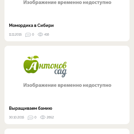
Момордика в Сибири
11.11.2015
0
416
Выращиваем бамию
30.10.2015
0
2652