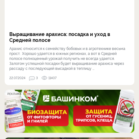
Выращивание арахиса: посадка и уход в
Средней полосе
Арахис относится к семейству бобовых и в агротехнике весьма
прост. Хорошо удается в южных регионах, а вот в Средней
полосе полноценный урожай получить не всегда удается.
Залогом успешной посадки будет выращивание арахиса через
рассаду с последующей высадкой в теплицу ...
22.07.2024
3
11407
РЕКЛАМА