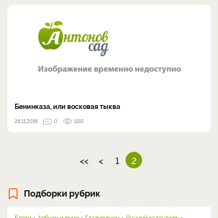
Бенинказа, или восковая тыква
28.11.2018
0
1192
<<
<
1
2
Подборки рубрик
Блоги
Арбузы и дыни
Гладиолусы
Лунный календарь