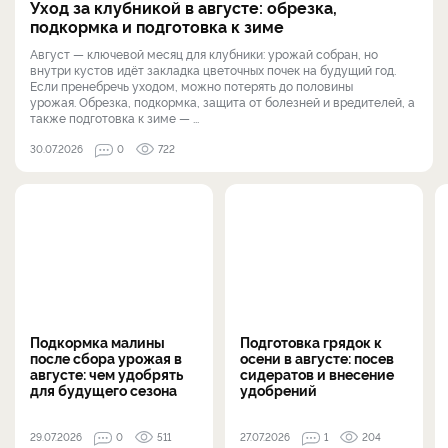
Уход за клубникой в августе: обрезка,
подкормка и подготовка к зиме
Август — ключевой месяц для клубники: урожай собран, но
внутри кустов идёт закладка цветочных почек на будущий год.
Если пренебречь уходом, можно потерять до половины
урожая. Обрезка, подкормка, защита от болезней и вредителей, а
также подготовка к зиме — ...
30.07.2026
0
722
Подкормка малины
Подготовка грядок к
после сбора урожая в
осени в августе: посев
августе: чем удобрять
сидератов и внесение
для будущего сезона
удобрений
29.07.2026
0
511
27.07.2026
1
204