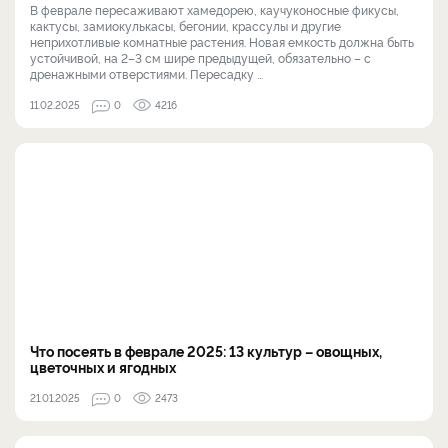
В феврале пересаживают хамедорею, каучуконосные фикусы,
кактусы, замиокулькасы, бегонии, крассулы и другие
неприхотливые комнатные растения. Новая емкость должна быть
устойчивой, на 2–3 см шире предыдущей, обязательно – с
дренажными отверстиями. Пересадку ...
11.02.2025
0
4216
Что посеять в феврале 2025: 13 культур – овощных,
цветочных и ягодных
21.01.2025
0
2473