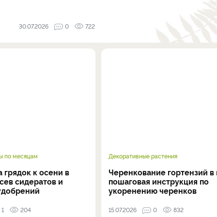
30.07.2026
0
722
ы по месяцам
Декоративные растения
 грядок к осени в
Черенкование гортензий в 
осев сидератов и
пошаговая инструкция по
удобрений
укоренению черенков
1
204
15.07.2026
0
832