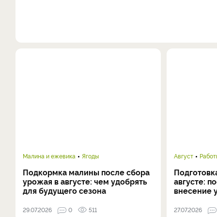
Малина и ежевика
Ягоды
Август
Работ
Подкормка малины после сбора
Подготовка
урожая в августе: чем удобрять
августе: п
для будущего сезона
внесение 
29.07.2026
0
511
27.07.2026