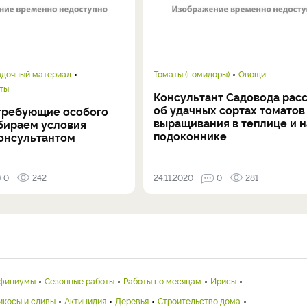
адочный материал
Томаты (помидоры)
Овощи
ты
Консультант Садовода рас
об удачных сортах томатов
 требующие особого
выращивания в теплице и н
дбираем условия
подоконнике
Консультантом
0
242
24.11.2020
0
281
финиумы
Сезонные работы
Работы по месяцам
Ирисы
икосы и сливы
Актинидия
Деревья
Строительство дома