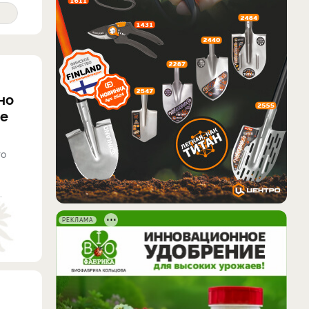
но
ие
то
.
РЕКЛАМА