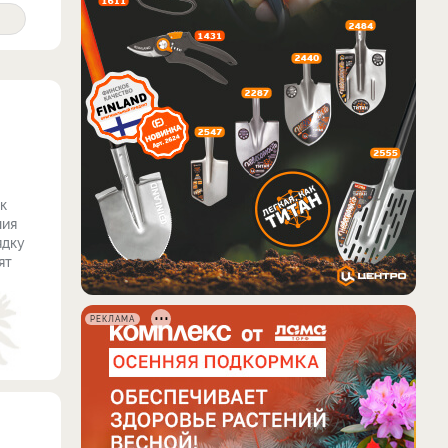
к
ния
ядку
ят
РЕКЛАМА