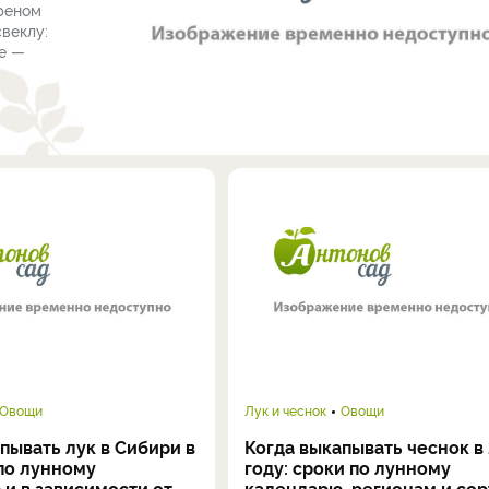
ареном
свеклу:
ые —
Овощи
Лук и чеснок
Овощи
пывать лук в Сибири в
Когда выкапывать чеснок в
по лунному
году: сроки по лунному
и в зависимости от
календарю, регионам и со