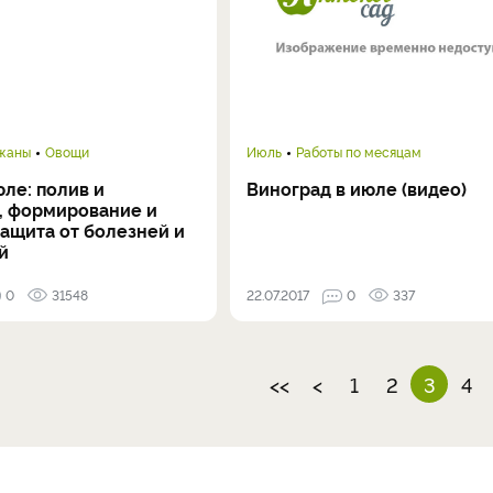
ажаны
Овощи
Июль
Работы по месяцам
ле: полив и
Виноград в июле (видео)
, формирование и
защита от болезней и
й
0
31548
22.07.2017
0
337
<<
<
1
2
3
4