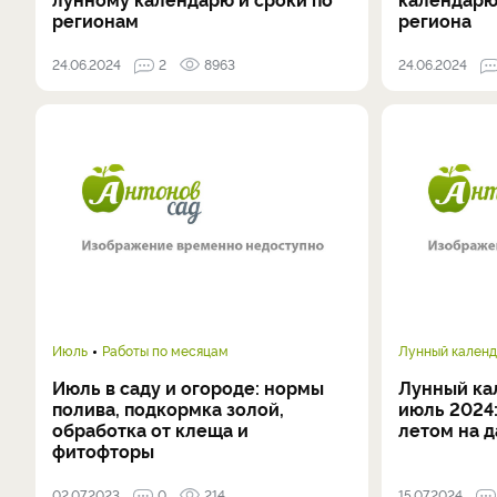
регионам
региона
24.06.2024
2
8963
24.06.2024
Июль
Работы по месяцам
Лунный календ
Июль в саду и огороде: нормы
Лунный ка
полива, подкормка золой,
июль 2024:
обработка от клеща и
летом на д
фитофторы
02.07.2023
0
214
15.07.2024