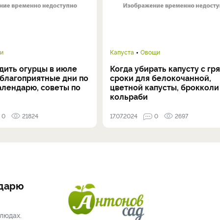
и
Капуста
Овощи
дить огурцы в июле
Когда убирать капусту с гря
 благоприятные дни по
сроки для белокочанной,
алендарю, советы по
цветной капусты, брокколи
кольраби
0
21824
17.07.2024
0
2697
ндарю
людах.