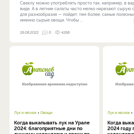
Свеклу можно употреблять просто так, например, в в
виде. А в летние салаты часто мелко нарезают сырую 
для разнообразия — пойдет, тем более, самые полезн
именно сырые овощи. Чтобы ...
26.08.2022
0
4268
Лук и чеснок
Овощи
Лук и чеснок
Когда выкапывать лук на Урале
Когда выка
2024: благоприятные дни по
2024 году 
лунному календарю и сроки по
календарю 