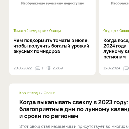
Томаты (помидоры)
Овощи
Огурцы
Овощ
Чем подкормить томаты в июле,
Когда поса
чтобы получить богатый урожай
2024 года:
вкусных помидоров
лунному к
регионам
20.06.2022
1
26859
15.07.2024
Корнеплоды
Овощи
Когда выкапывать свеклу в 2023 году:
благоприятные дни по лунному кале
и сроки по регионам
Этот овощ стал незаменим и присутствует во многих б