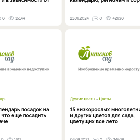
0
15144
21.06.2024
0
42630
арь
Другие цветы
Цветы
лендарь посадок на
15 низкорослых многолетн
 что еще посадить
и других цветов для сада,
аче
цветущих все лето
0
1611
08.06.2021
0
24506