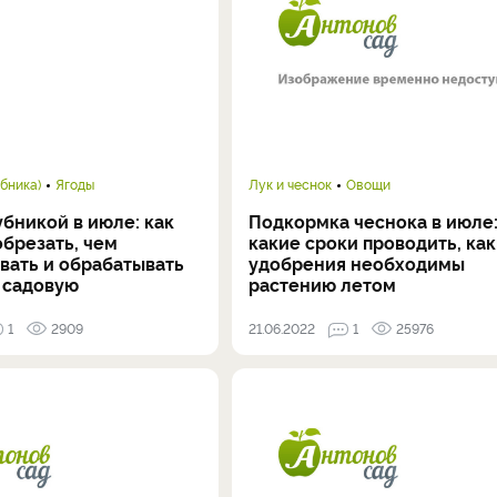
бника)
Ягоды
Лук и чеснок
Овощи
убникой в июле: как
Подкормка чеснока в июле:
обрезать, чем
какие сроки проводить, ка
вать и обрабатывать
удобрения необходимы
 садовую
растению летом
1
2909
21.06.2022
1
25976