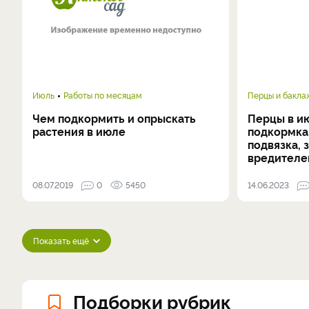
Июль
Работы по месяцам
Перцы и бакл
Чем подкормить и опрыскать
Перцы в ию
растения в июле
подкормка
подвязка, 
вредителе
08.07.2019
0
5450
14.06.2023
Показать ещё
Подборки рубрик