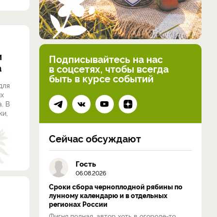
и
Подписывайтесь на нас
а
в соцсетях, чтобы всегда
быть в курсе событий
для
их
. В
ки,
Сейчас обсуждают
Гость
06.08.2026
Сроки сбора черноплодной рябины по
лунному календарю и в отдельных
регионах России
Фигня полная, автор хоть в огороде-то