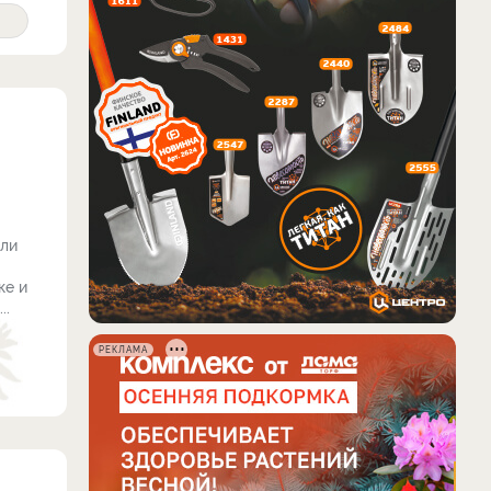
сли
ке и
..
РЕКЛАМА