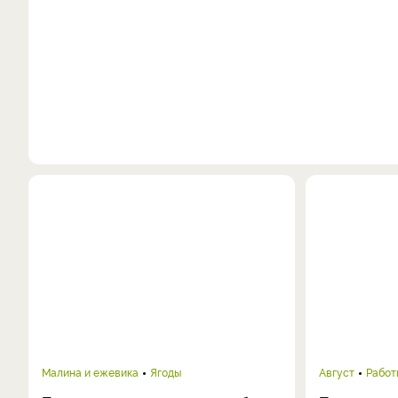
Малина и ежевика
Ягоды
Август
Работ