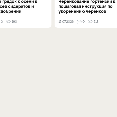
 грядок к осени в
Черенкование гортензий в 
осев сидератов и
пошаговая инструкция по
удобрений
укоренению черенков
0
190
15.07.2026
0
813