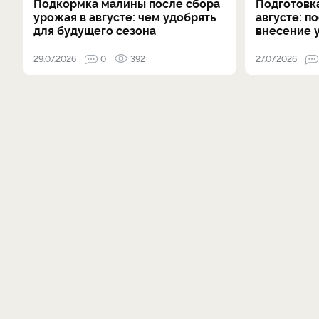
Подкормка малины после сбора
Подготовка
урожая в августе: чем удобрять
августе: п
для будущего сезона
внесение 
29.07.2026
0
392
27.07.2026