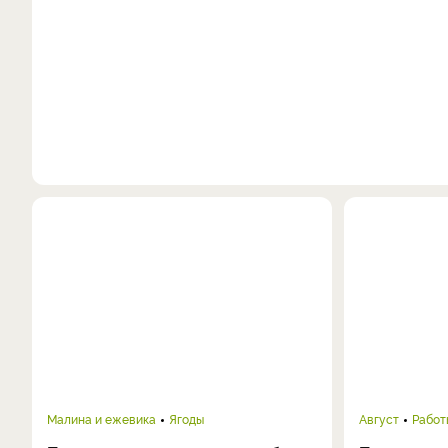
Малина и ежевика
Ягоды
Август
Работ