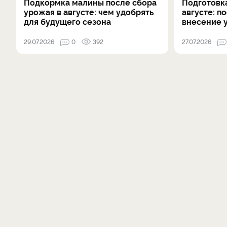
Подкормка малины после сбора
Подготовка
урожая в августе: чем удобрять
августе: п
для будущего сезона
внесение 
29.07.2026
0
392
27.07.2026