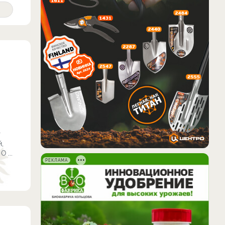
т
,
 ...
РЕКЛАМА