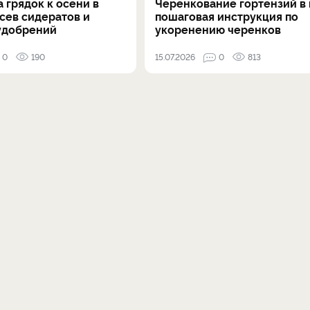
 грядок к осени в
Черенкование гортензий в 
осев сидератов и
пошаговая инструкция по
удобрений
укоренению черенков
0
190
15.07.2026
0
813