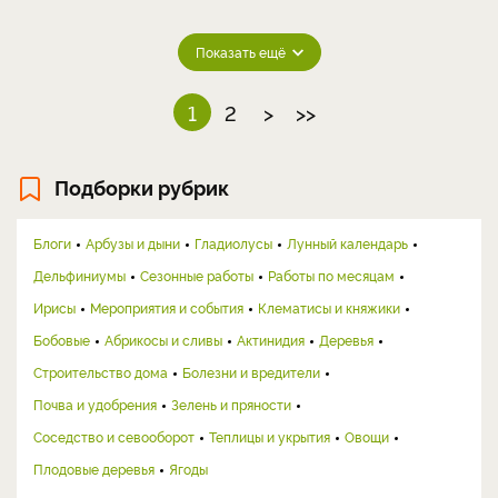
Показать ещё
1
2
>
>>
Подборки рубрик
Блоги
Арбузы и дыни
Гладиолусы
Лунный календарь
Дельфиниумы
Сезонные работы
Работы по месяцам
Ирисы
Мероприятия и события
Клематисы и княжики
Бобовые
Абрикосы и сливы
Актинидия
Деревья
Строительство дома
Болезни и вредители
Почва и удобрения
Зелень и пряности
Соседство и севооборот
Теплицы и укрытия
Овощи
Плодовые деревья
Ягоды