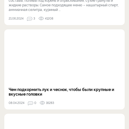
составы, поливы под корень и опрыскивания, сухие гранулы и
жидкие растворы. Самое подходящее меню – нашатырный спирт,
аммиачная селитра, куриный ...
21.06.2024
3
41208
Чем подкормить лук и чеснок, чтобы были крупные и
вкусные головки
08.04.2024
0
16283