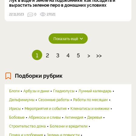
вырастить зеленое перо в домашних условиях
22.11.2023
0
27021
Показать ещё
1
2
3
4
5
>
>>
Подборки рубрик
Блоги
Арбузы и дыни
Гладиолусы
Лунный календарь
Дельфиниумы
Сезонные работы
Работы по месяцам
Ирисы
Мероприятия и события
Клематисы и княжики
Бобовые
Абрикосы и сливы
Актинидия
Деревья
Строительство дома
Болезни и вредители
Почва и удобрения
Зелень и пряности