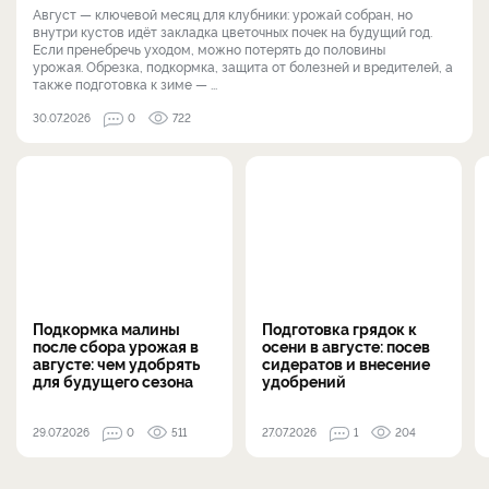
Август — ключевой месяц для клубники: урожай собран, но
внутри кустов идёт закладка цветочных почек на будущий год.
Если пренебречь уходом, можно потерять до половины
урожая. Обрезка, подкормка, защита от болезней и вредителей, а
также подготовка к зиме — ...
30.07.2026
0
722
Подкормка малины
Подготовка грядок к
после сбора урожая в
осени в августе: посев
августе: чем удобрять
сидератов и внесение
для будущего сезона
удобрений
29.07.2026
0
511
27.07.2026
1
204