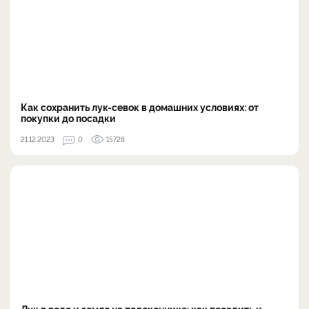
Как сохранить лук-севок в домашних условиях: от
покупки до посадки
21.12.2023
0
15728
Лук в воде и земле на подоконнике: как посадить и