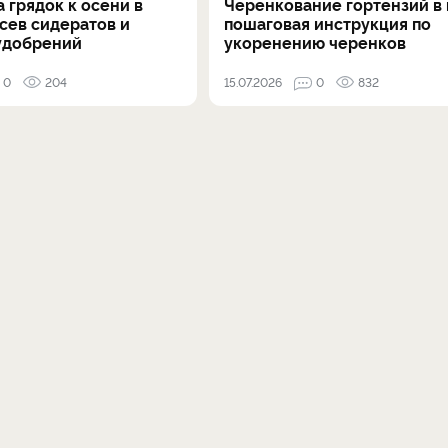
 грядок к осени в
Черенкование гортензий в 
осев сидератов и
пошаговая инструкция по
удобрений
укоренению черенков
0
204
15.07.2026
0
832