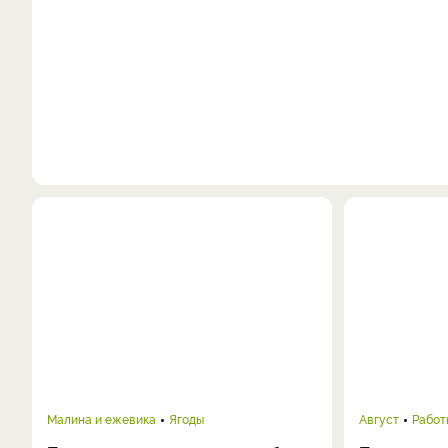
Малина и ежевика
Ягоды
Август
Работ