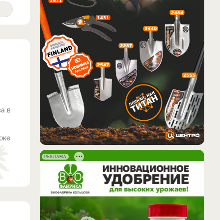
а в
ы
кже
РЕКЛАМА