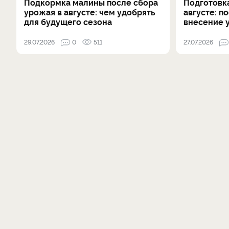
Подкормка малины после сбора
Подготовка
урожая в августе: чем удобрять
августе: п
для будущего сезона
внесение 
29.07.2026
0
511
27.07.2026