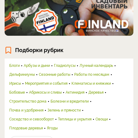
Подборки рубрик
Блоги
Арбузы и дыни
Гладиолусы
Лунный календарь
Дельфиниумы
Сезонные работы
Работы по месяцам
Ирисы
Мероприятия и события
Клематисы и княжики
Бобовые
Абрикосы и сливы
Актинидия
Деревья
Строительство дома
Болезни и вредители
Почва и удобрения
Зелень и пряности
Соседство и севооборот
Теплицы и укрытия
Овощи
Плодовые деревья
Ягоды