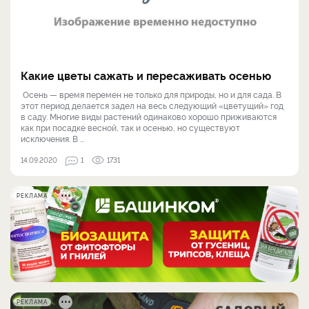
Какие цветы сажать и пересаживать осенью
Осень — время перемен не только для природы, но и для сада. В
этот период делается задел на весь следующий «цветущий» год
в саду. Многие виды растений одинаково хорошо приживаются
как при посадке весной, так и осенью, но существуют
исключения. В ...
14.09.2020
1
1731
РЕКЛАМА
РЕКЛАМА