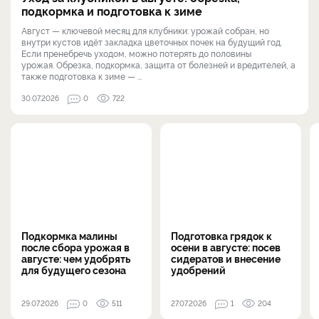
подкормка и подготовка к зиме
Август — ключевой месяц для клубники: урожай собран, но
внутри кустов идёт закладка цветочных почек на будущий год.
Если пренебречь уходом, можно потерять до половины
урожая. Обрезка, подкормка, защита от болезней и вредителей, а
также подготовка к зиме — ...
30.07.2026
0
722
Подкормка малины
Подготовка грядок к
после сбора урожая в
осени в августе: посев
августе: чем удобрять
сидератов и внесение
для будущего сезона
удобрений
29.07.2026
0
511
27.07.2026
1
204