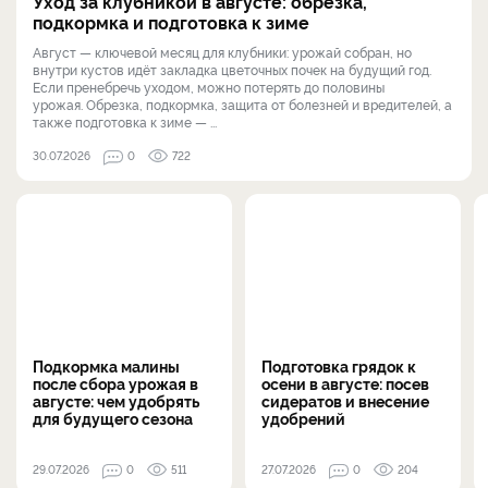
Уход за клубникой в августе: обрезка,
подкормка и подготовка к зиме
Август — ключевой месяц для клубники: урожай собран, но
внутри кустов идёт закладка цветочных почек на будущий год.
Если пренебречь уходом, можно потерять до половины
урожая. Обрезка, подкормка, защита от болезней и вредителей, а
также подготовка к зиме — ...
30.07.2026
0
722
Подкормка малины
Подготовка грядок к
после сбора урожая в
осени в августе: посев
августе: чем удобрять
сидератов и внесение
для будущего сезона
удобрений
29.07.2026
0
511
27.07.2026
0
204