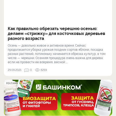
Как правильно обрезать черешню осенью:
делаем «стрижку» для косточковых деревьев
разного возраста
Осень — довольно живое и активное время. Сейчас
продолжается уборка урожая поздних сортов яблони, посадка
разных растений, потихоньку начинается обрезка культур, в том
числе — черешни. Осенняя процедура очень важна для дерева:
если не провести ее вовремя, весной ...
29.09.2021
0
6259
РЕКЛАМА