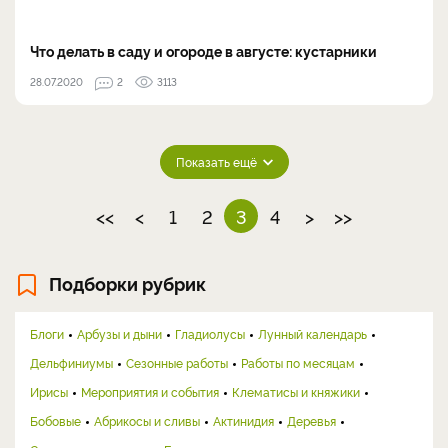
Что делать в саду и огороде в августе: кустарники
28.07.2020
2
3113
Показать ещё
<<
<
1
2
3
4
>
>>
Подборки рубрик
Блоги
Арбузы и дыни
Гладиолусы
Лунный календарь
Дельфиниумы
Сезонные работы
Работы по месяцам
Ирисы
Мероприятия и события
Клематисы и княжики
Бобовые
Абрикосы и сливы
Актинидия
Деревья