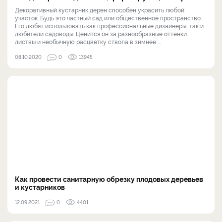
Декоративный кустарник дерен способен украсить любой
участок. Будь это частный сад или общественное пространство.
Его любят использовать как профессиональные дизайнеры, так и
любители садоводы. Ценится он за разнообразные оттенки
листвы и необычную расцветку ствола в зимнее ...
08.10.2020
0
13945
Как провести санитарную обрезку плодовых деревьев
и кустарников
12.09.2021
0
4401