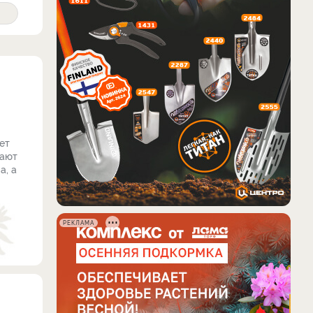
ет
шают
а, а
РЕКЛАМА