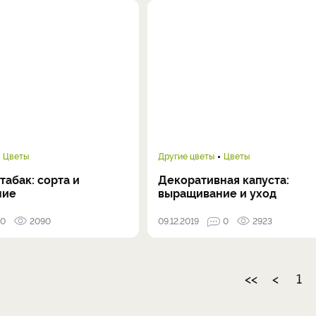
Цветы
Другие цветы
Цветы
абак: сорта и
Декоративная капуста:
ние
выращивание и уход
0
2090
09.12.2019
0
2923
<<
<
1