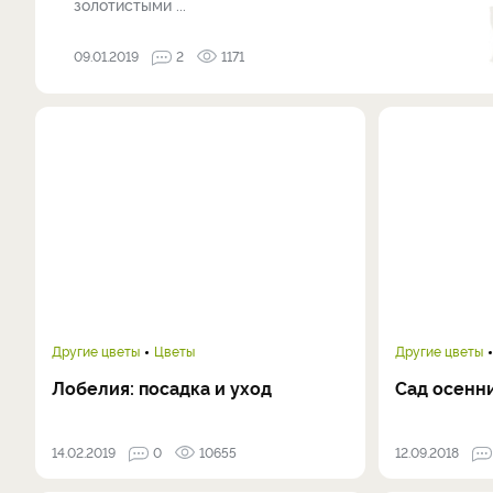
золотистыми ...
09.01.2019
2
1171
Другие цветы
Цветы
Другие цветы
Лобелия: посадка и уход
Сад осенн
14.02.2019
0
10655
12.09.2018