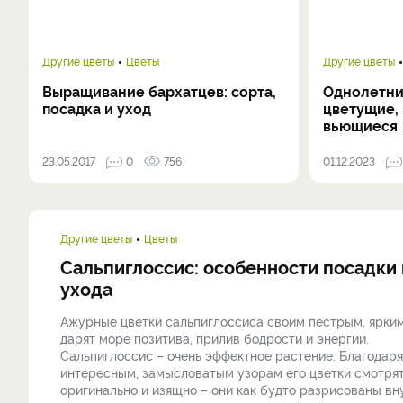
Другие цветы
Цветы
Другие цветы
Выращивание бархатцев: сорта,
Однолетник
посадка и уход
цветущие,
вьющиеся
23.05.2017
0
756
01.12.2023
Другие цветы
Цветы
Сальпиглоссис: особенности посадки 
ухода
Ажурные цветки сальпиглоссиса своим пестрым, ярки
дарят море позитива, прилив бодрости и энергии.
Сальпиглоссис – очень эффектное растение. Благодаря
интересным, замысловатым узорам его цветки смотря
оригинально и изящно – они как будто разрисованы вн