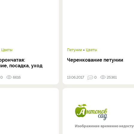
Цветы
Петунии
Цветы
орончатая:
Черенкование петунии
ие, посадка, уход
0
6616
13.06.2017
0
25361