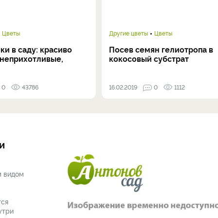
Цветы
Другие цветы
Цветы
и в саду: красиво
Посев семян гелиотропа в
 неприхотливые,
кокосовый субстрат
0
43786
16.02.2019
0
1112
и
м видом
тся
утри