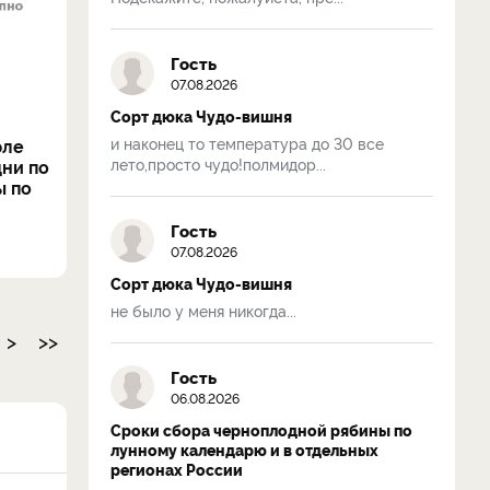
Гость
07.08.2026
Сорт дюка Чудо-вишня
и наконец то температура до 30 все
юле
лето,просто чудо!полмидор...
дни по
ы по
Гость
07.08.2026
Сорт дюка Чудо-вишня
не было у меня никогда...
>
>>
Гость
06.08.2026
Сроки сбора черноплодной рябины по
лунному календарю и в отдельных
регионах России