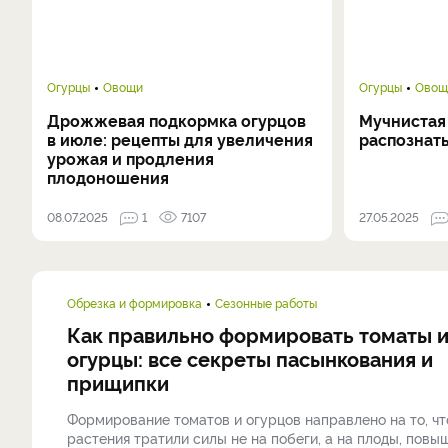
Огурцы
Овощи
Огурцы
Овощ
Дрожжевая подкормка огурцов
Мучнистая 
в июле: рецепты для увеличения
распознать
урожая и продления
плодоношения
08.07.2025
1
7107
27.05.2025
Обрезка и формировка
Сезонные работы
Как правильно формировать томаты 
огурцы: все секреты пасынкования и
прищипки
Формирование томатов и огурцов направлено на то, ч
растения тратили силы не на побеги, а на плоды, повы