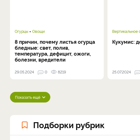
Огурцы
Овощи
Вертикальное 
8 причин, почему листья огурца
Кукумис: 
бледные: свет, полив,
температура, дефицит, ожоги,
болезни, вредители
29.05.2024
0
8219
25.07.2024
Показать ещё
Подборки рубрик