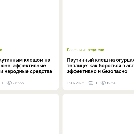
и
Болезни и вредители
паутинным клещом на
Паутинный клещ на огурцах
 июне: эффективные
теплице: как бороться в ав
 и народные средства
эффективно и безопасно
1
26588
15.07.2025
0
6254