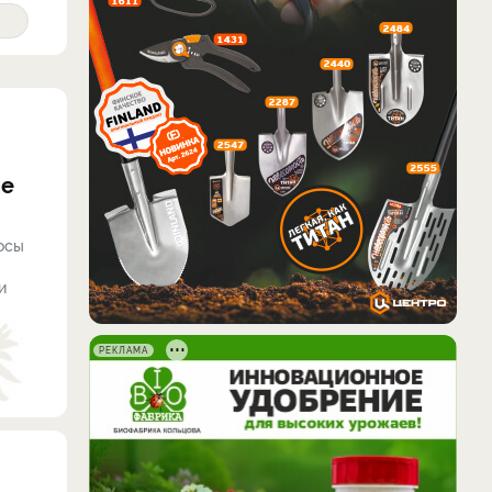
ие
осы
и
РЕКЛАМА