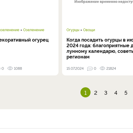
озеленение
Озеленение
Огурцы
Овощи
декоративный огурец
Когда посадить огурцы в и
2024 года: благоприятные 
лунному календарю, совет
регионам
0
1088
15.07.2024
0
21824
1
2
3
4
5