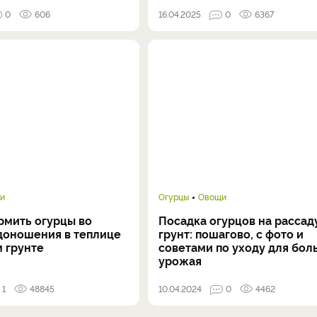
0
606
16.04.2025
0
6367
и
Огурцы
Овощи
рмить огурцы во
Посадка огурцов на рассаду
доношения в теплице
грунт: пошагово, с фото и
м грунте
советами по уходу для бол
урожая
1
48845
10.04.2024
0
4462