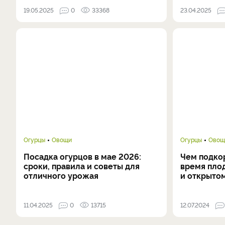
19.05.2025
0
33368
23.04.2025
Огурцы
Овощи
Огурцы
Овощ
Посадка огурцов в мае 2026:
Чем подко
сроки, правила и советы для
время пло
отличного урожая
и открыто
11.04.2025
0
13715
12.07.2024