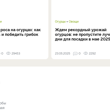
и
Огурцы
Овощи
роса на огурцах: как
Ждем рекордный урожай
 и победить грибок
огурцов: не пропустите лу
дни для посадки в мае 2025
0
29453
23.05.2025
0
2292
и
тобы
шая