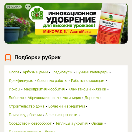
РЕКЛАМА
Подборки рубрик
Блоги
Арбузы и дыни
Гладиолусы
Лунный календарь
Дельфиниумы
Сезонные работы
Работы по месяцам
Ирисы
Мероприятия и события
Клематисы и княжики
Бобовые
Абрикосы и сливы
Актинидия
Деревья
Строительство дома
Болезни и вредители
Почва и удобрения
Зелень и пряности
Соседство и севооборот
Теплицы и укрытия
Овощи
Плодовые деревья
Ягоды