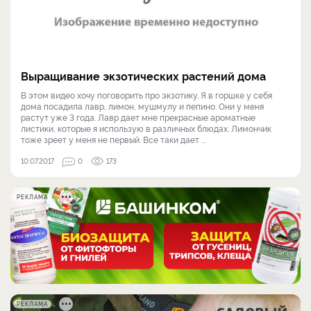
Выращивание экзотических растений дома
В этом видео хочу поговорить про экзотику. Я в горшке у себя
дома посадила лавр, лимон, мушмулу и пепино. Они у меня
растут уже 3 года. Лавр дает мне прекрасные ароматные
листики, которые я использую в различных блюдах. Лимончик
тоже зреет у меня не первый. Все таки дает ...
10.07.2017
0
173
РЕКЛАМА
РЕКЛАМА