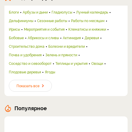
Блоги
Арбузы и дыни
Гладиолусы
Лунный календарь
Дельфиниумы
Сезонные работы
Работы по месяцам
Ирисы
Мероприятия и события
Клематисы и княжики
Бобовые
Абрикосы и сливы
Актинидия
Деревья
Строительство дома
Болезни и вредители
Почва и удобрения
Зелень и пряности
Соседство и севооборот
Теплицы и укрытия
Овощи
Плодовые деревья
Ягоды
Показать все
Популярное