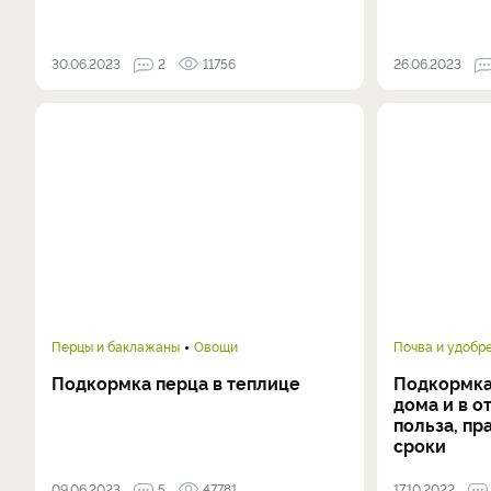
30.06.2023
2
11756
26.06.2023
Перцы и баклажаны
Овощи
Почва и удобр
Подкормка перца в теплице
Подкормка
дома и в о
польза, пр
сроки
09.06.2023
5
47781
17.10.2022