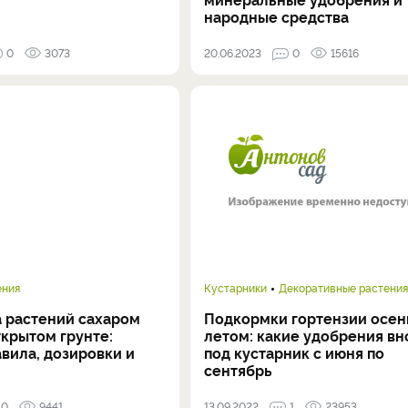
народные средства
0
3073
20.06.2023
0
15616
ения
Кустарники
Декоративные растения
 растений сахаром
Подкормки гортензии осен
ткрытом грунте:
летом: какие удобрения вн
авила, дозировки и
под кустарник с июня по
сентябрь
0
9441
13.09.2022
1
23953