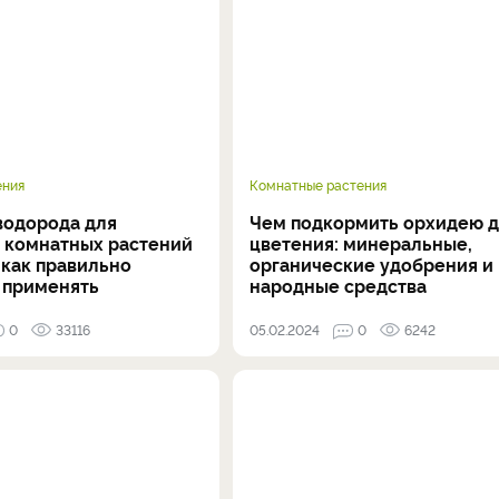
ения
Комнатные растения
водорода для
Чем подкормить орхидею д
 комнатных растений
цветения: минеральные,
 как правильно
органические удобрения и
и применять
народные средства
0
33116
05.02.2024
0
6242