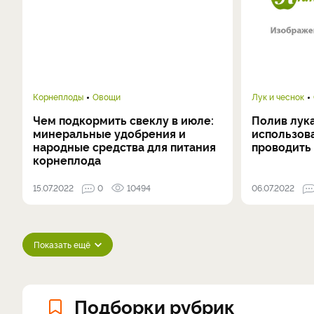
Корнеплоды
Овощи
Лук и чеснок
Чем подкормить свеклу в июле:
Полив лука
минеральные удобрения и
использова
народные средства для питания
проводить
корнеплода
15.07.2022
0
10494
06.07.2022
Показать ещё
Подборки рубрик