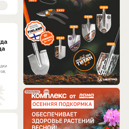
гда
да
адки
ов,
РЕКЛАМА