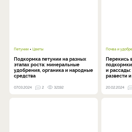
Петунии
Цветы
Почва и удобр
Подкормка петунии на разных
Перекись 
этапах роста: минеральные
подкормки
удобрения, органика и народные
и рассады:
средства
развести 
07.03.2024
2
32192
20.02.2024