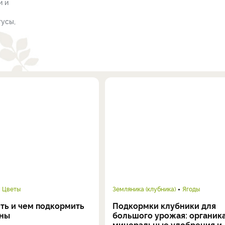
и и
тусы,
Цветы
Земляника (клубника)
Ягоды
ть и чем подкормить
Подкормки клубники для
оны
большого урожая: органика
минеральные удобрения и