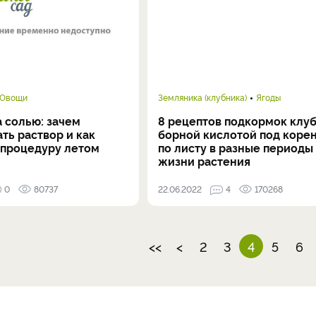
Овощи
Земляника (клубника)
Ягоды
 солью: зачем
8 рецептов подкормок клу
ть раствор и как
борной кислотой под корен
 процедуру летом
по листу в разные периоды
жизни растения
0
80737
22.06.2022
4
170268
<<
<
2
3
4
5
6