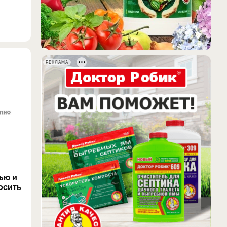
РЕКЛАМА
ью и
осить