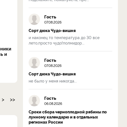
Гость
07.08.2026
Сорт дюка Чудо-вишня
и наконец то температура до 30 все
лето,просто чудо!полмидор...
бники
ь и
Гость
07.08.2026
Сорт дюка Чудо-вишня
не было у меня никогда...
Гость
>
>>
06.08.2026
Сроки сбора черноплодной рябины по
лунному календарю и в отдельных
регионах России