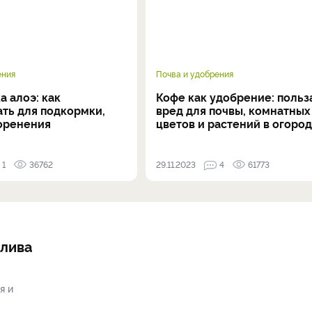
ения
Почва и удобрения
а алоэ: как
Кофе как удобрение: польз
ать для подкормки,
вред для почвы, комнатных
коренения
цветов и растений в огоро
1
36762
29.11.2023
4
61773
олива
я и