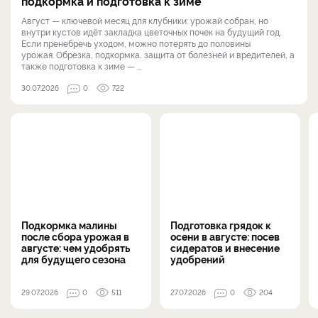
подкормка и подготовка к зиме
Август — ключевой месяц для клубники: урожай собран, но
внутри кустов идёт закладка цветочных почек на будущий год.
Если пренебречь уходом, можно потерять до половины
урожая. Обрезка, подкормка, защита от болезней и вредителей, а
также подготовка к зиме — ...
30.07.2026
0
722
Подкормка малины
Подготовка грядок к
после сбора урожая в
осени в августе: посев
августе: чем удобрять
сидератов и внесение
для будущего сезона
удобрений
29.07.2026
0
511
27.07.2026
0
204