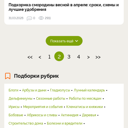
Подкормка смородины весной в апреле: сроки, схемы и
лучшие удобрения
31.03.2026
0
2911
Показать ещё
<<
<
1
2
3
4
>
>>
Подборки рубрик
Блоги
Арбузы и дыни
Гладиолусы
Лунный календарь
Дельфиниумы
Сезонные работы
Работы по месяцам
Ирисы
Мероприятия и события
Клематисы и княжики
Бобовые
Абрикосы и сливы
Актинидия
Деревья
Строительство дома
Болезни и вредители