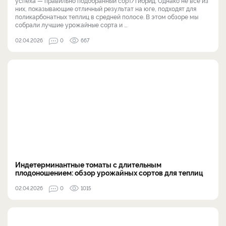
успеха — правильно подобранный сорт/гибрид. Однако не все из
них, показывающие отличный результат на юге, подходят для
поликарбонатных теплиц в средней полосе. В этом обзоре мы
собрали лучшие урожайные сорта и ...
02.04.2026
0
667
Индетерминантные томаты с длительным
плодоношением: обзор урожайных сортов для теплиц
02.04.2026
0
1015