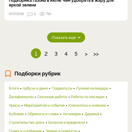
яркой зелени
07.07.2026
0
730
Показать ещё
1
2
3
4
5
>
>>
Подборки рубрик
Блоги
Арбузы и дыни
Гладиолусы
Лунный календарь
Дельфиниумы
Сезонные работы
Работы по месяцам
Ирисы
Мероприятия и события
Клематисы и княжики
Бобовые
Абрикосы и сливы
Актинидия
Деревья
Строительство дома
Болезни и вредители
Почва и удобрения
Зелень и пряности