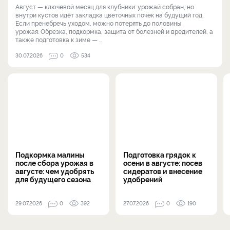
Август — ключевой месяц для клубники: урожай собран, но
внутри кустов идёт закладка цветочных почек на будущий год.
Если пренебречь уходом, можно потерять до половины
урожая. Обрезка, подкормка, защита от болезней и вредителей, а
также подготовка к зиме — ...
30.07.2026
0
534
Подкормка малины
Подготовка грядок к
после сбора урожая в
осени в августе: посев
августе: чем удобрять
сидератов и внесение
для будущего сезона
удобрений
29.07.2026
0
392
27.07.2026
0
190