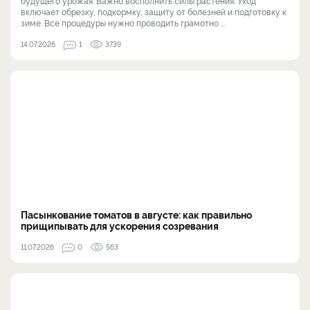
будущего урожая. Важно восполнить силы растения. Уход
включает обрезку, подкормку, защиту от болезней и подготовку к
зиме. Все процедуры нужно проводить грамотно ...
14.07.2026
1
3739
Пасынкование томатов в августе: как правильно
прищипывать для ускорения созревания
11.07.2026
0
563