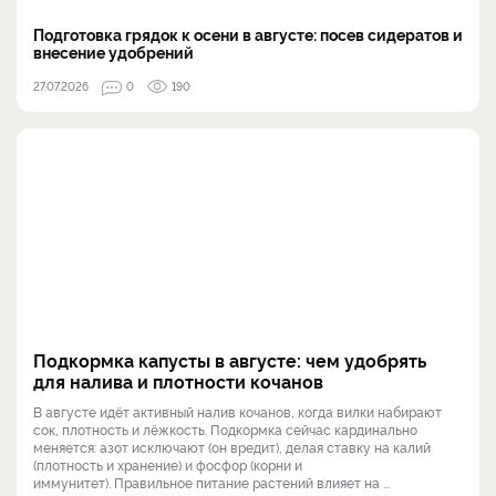
Подготовка грядок к осени в августе: посев сидератов и
внесение удобрений
27.07.2026
0
190
Подкормка капусты в августе: чем удобрять
для налива и плотности кочанов
В августе идёт активный налив кочанов, когда вилки набирают
сок, плотность и лёжкость. Подкормка сейчас кардинально
меняется: азот исключают (он вредит), делая ставку на калий
(плотность и хранение) и фосфор (корни и
иммунитет). Правильное питание растений влияет на ...