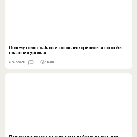
Почему гниют кабачки: основные причины и способы
спасения урожая
07.07.2026
1
1099
Подкормка газона в июле: чем удобрять в жару для