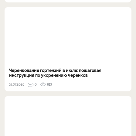
Черенкование гортензий в июле: пошаговая
инструкция по укоренению черенков
15.07.2026
0
813