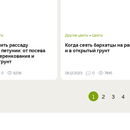
ты
Другие цветы
Цветы
ить рассаду
Когда сеять бархатцы на р
петунии: от посева
и в открытый грунт
черенкования и
грунт
0
6236
06.12.2023
0
7845
1
2
3
4