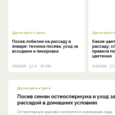
Другие цветы
Цветы
Другие цветы
Посев лобелии на рассаду в
Какие цвет
январе: техника посева, уход за
рассаду: с
всходами и пикировка
правила по
цветения
17.12.2025
0
635
13.12.2025
Другие цветы
Цветы
Посев семян остеоспермума и уход з
рассадой в домашних условиях
Остеоспермум красиво смотрится в озеленении сада,