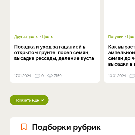
Другие цветы
Цветы
Петунии
Цве
Посадка и уход за гацанией в
Как выраст
открытом грунте: посев семян,
ампельной 
высадка рассады, деление куста
семян до 
высадки в 
17.01.2024
0
7159
10.01.2024
Показать ещё
Подборки рубрик