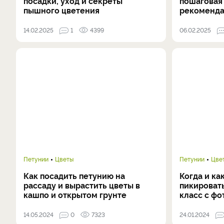
посадки, уход и секреты
пошаговая
пышного цветения
рекоменда
14.02.2025
1
4399
06.02.2025
Петунии
Цветы
Петунии
Цве
Как посадить петунию на
Когда и ка
рассаду и вырастить цветы в
пикировать
кашпо и открытом грунте
класс с фо
14.05.2024
0
7323
24.01.2024