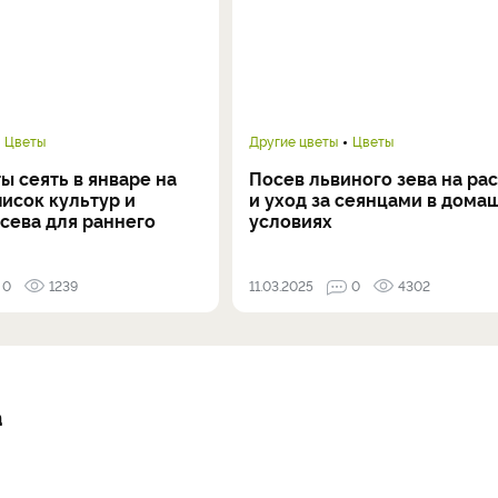
Цветы
Другие цветы
Цветы
ы сеять в январе на
Посев львиного зева на ра
писок культур и
и уход за сеянцами в дома
сева для раннего
условиях
0
1239
11.03.2025
0
4302
а