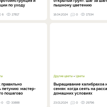
 фотоинструкция и
открытый грунт: шаг за шаг
ции по уходу
пышному цветению
6
27817
16.04.2024
0
17334
ты
Другие цветы
Цветы
к правильно
Выращивание калибрахоа 
 петунию: мастер-
семян: когда сеять на расса
то пошагово
домашних условиях
0
33888
23.01.2024
0
29796