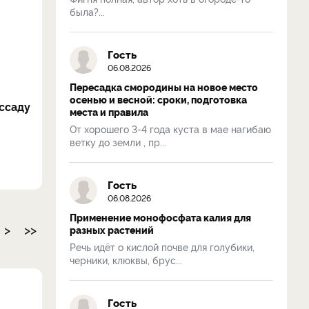
была?...
Гость
06.08.2026
Пересадка смородины на новое место
осенью и весной: сроки, подготовка
ассаду
места и правила
От хорошего 3-4 года куста в мае нагибаю
ветку до земли , пр...
Гость
06.08.2026
Применение монофосфата калия для
>
>>
разных растений
Речь идёт о кислой почве для голубики,
черники, клюквы, брус...
Гость