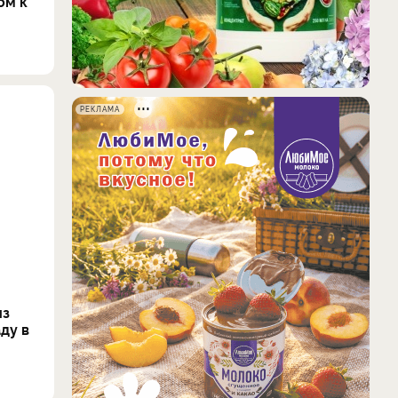
ом к
РЕКЛАМА
из
ду в