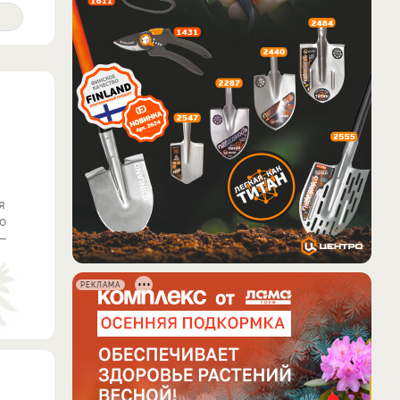
я
ю
 —
РЕКЛАМА