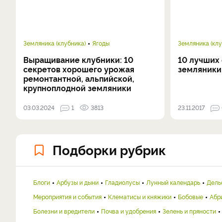
Земляника (клубника)
Ягоды
Земляника (клу
Выращивание клубники: 10
10 лучших
секретов хорошего урожая
земляники
ремонтантной, альпийской,
крупноплодной земляники
03.03.2024
1
3813
23.11.2017
Подборки рубрик
Блоги
Арбузы и дыни
Гладиолусы
Лунный календарь
Дель
Мероприятия и события
Клематисы и княжики
Бобовые
Абр
Болезни и вредители
Почва и удобрения
Зелень и пряности