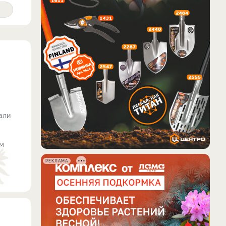
али
ом
РЕКЛАМА