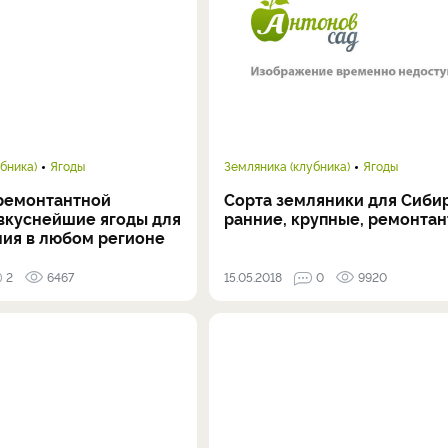
бника)
Ягоды
Земляника (клубника)
Ягоды
 ремонтантной
Сорта земляники для Сибир
 вкуснейшие ягоды для
ранние, крупные, ремонта
ия в любом регионе
2
6467
15.05.2018
0
9920