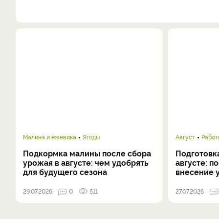
Малина и ежевика
Ягоды
Август
Работ
Подкормка малины после сбора
Подготовка
урожая в августе: чем удобрять
августе: п
для будущего сезона
внесение 
29.07.2026
0
511
27.07.2026