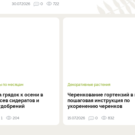
30.07.2026
0
722
ы по месяцам
Декоративные растения
 грядок к осени в
Черенкование гортензий в 
осев сидератов и
пошаговая инструкция по
удобрений
укоренению черенков
1
204
15.07.2026
0
832