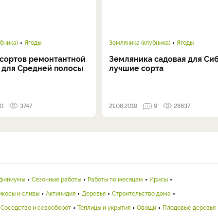
бника)
Ягоды
Земляника (клубника)
Ягоды
 сортов ремонтантной
Земляника садовая для Сиб
 для Средней полосы
лучшие сорта
0
3747
21.08.2019
9
28837
финиумы
Сезонные работы
Работы по месяцам
Ирисы
икосы и сливы
Актинидия
Деревья
Строительство дома
Соседство и севооборот
Теплицы и укрытия
Овощи
Плодовые деревья