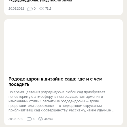
20.03.2022
0
7512
Рододендрон в дизайне сада: где и с чем
посадить
Во время цветения рододендрона любой сад приобретает
неповторимую атмосферу, в нем ощущается гармония и
изысканный стиль. Элегантные рододендроны — яркие
представители вересковых — в подходящем окружении
приблизят ваш сад к совершенству. Расскажу, какие удачные ...
26.02.2019
3
38893