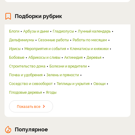
Подборки рубрик
Блоги
Арбузы и дыни
Гладиолусы
Лунный календарь
Дельфиниумы
Сезонные работы
Работы по месяцам
Ирисы
Мероприятия и события
Клематисы и княжики
Бобовые
Абрикосы и сливы
Актинидия
Деревья
Строительство дома
Болезни и вредители
Почва и удобрения
Зелень и пряности
Соседство и севооборот
Теплицы и укрытия
Овощи
Плодовые деревья
Ягоды
Показать все
Популярное