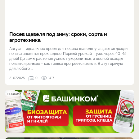
Посев щавеля под зиму: сроки, сорта и
агротехника
Август – идеальное время для посева щавеля: учащаются дожди,
ночи становятся прохладнее. Первый урожай – уже через 40–45
дней! До зимы растения успеют укорениться, и весной всходы
появятся раньше – как только прогреется земля. В эту горячую
для любого ...
21.07.2025
0
1417
РЕКЛАМА