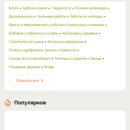
Блоги
Арбузы и дыни
Гладиолусы
Лунный календарь
Дельфиниумы
Сезонные работы
Работы по месяцам
Ирисы
Мероприятия и события
Клематисы и княжики
Бобовые
Абрикосы и сливы
Актинидия
Деревья
Строительство дома
Болезни и вредители
Почва и удобрения
Зелень и пряности
Соседство и севооборот
Теплицы и укрытия
Овощи
Плодовые деревья
Ягоды
Показать все
Популярное