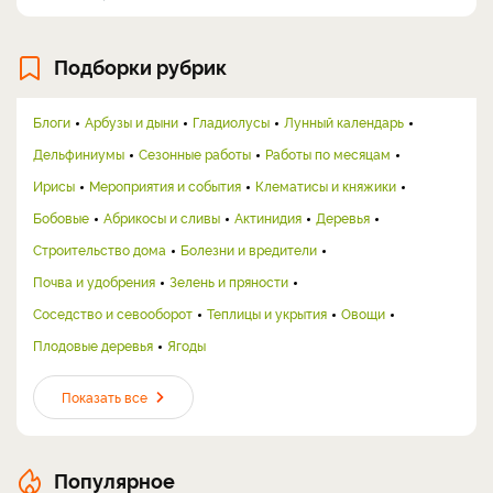
Подборки рубрик
Блоги
Арбузы и дыни
Гладиолусы
Лунный календарь
Дельфиниумы
Сезонные работы
Работы по месяцам
Ирисы
Мероприятия и события
Клематисы и княжики
Бобовые
Абрикосы и сливы
Актинидия
Деревья
Строительство дома
Болезни и вредители
Почва и удобрения
Зелень и пряности
Соседство и севооборот
Теплицы и укрытия
Овощи
Плодовые деревья
Ягоды
Показать все
Популярное