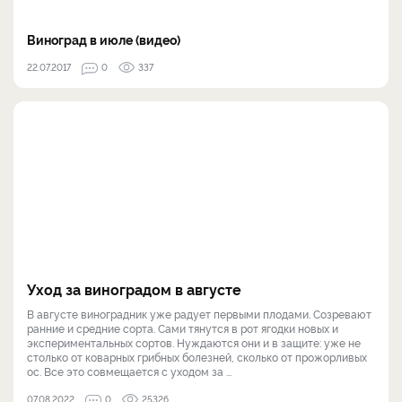
Виноград в июле (видео)
22.07.2017
0
337
Уход за виноградом в августе
В августе виноградник уже радует первыми плодами. Созревают
ранние и средние сорта. Сами тянутся в рот ягодки новых и
экспериментальных сортов. Нуждаются они и в защите: уже не
столько от коварных грибных болезней, сколько от прожорливых
ос. Все это совмещается с уходом за ...
07.08.2022
0
25326