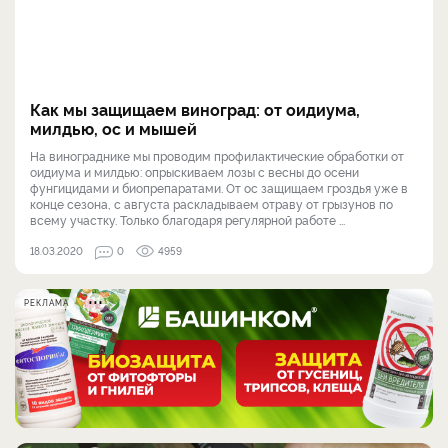
Как мы защищаем виноград: от оидиума,
милдью, ос и мышей
На винограднике мы проводим профилактические обработки от
оидиума и милдью: опрыскиваем лозы с весны до осени
фунгицидами и биопрепаратами. От ос защищаем гроздья уже в
конце сезона, с августа раскладываем отраву от грызунов по
всему участку. Только благодаря регулярной работе ...
18.03.2020
0
4959
РЕКЛАМА