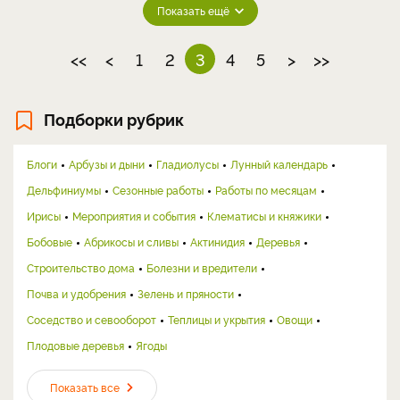
Показать ещё
<<
<
1
2
3
4
5
>
>>
Подборки рубрик
Блоги
Арбузы и дыни
Гладиолусы
Лунный календарь
Дельфиниумы
Сезонные работы
Работы по месяцам
Ирисы
Мероприятия и события
Клематисы и княжики
Бобовые
Абрикосы и сливы
Актинидия
Деревья
Строительство дома
Болезни и вредители
Почва и удобрения
Зелень и пряности
Соседство и севооборот
Теплицы и укрытия
Овощи
Плодовые деревья
Ягоды
Показать все