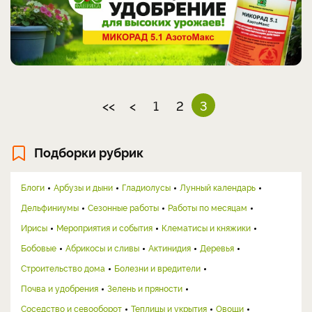
<<
<
1
2
3
Подборки рубрик
Блоги
Арбузы и дыни
Гладиолусы
Лунный календарь
Дельфиниумы
Сезонные работы
Работы по месяцам
Ирисы
Мероприятия и события
Клематисы и княжики
Бобовые
Абрикосы и сливы
Актинидия
Деревья
Строительство дома
Болезни и вредители
Почва и удобрения
Зелень и пряности
Соседство и севооборот
Теплицы и укрытия
Овощи