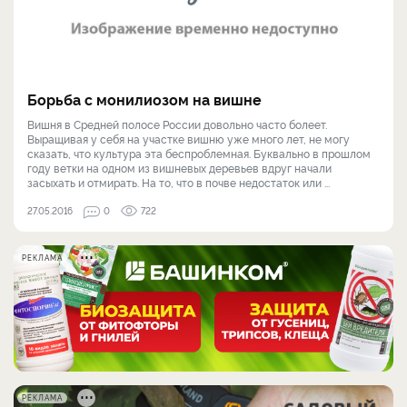
Борьба с монилиозом на вишне
Вишня в Средней полосе России довольно часто болеет.
Выращивая у себя на участке вишню уже много лет, не могу
сказать, что культура эта беспроблемная. Буквально в прошлом
году ветки на одном из вишневых деревьев вдруг начали
засыхать и отмирать. На то, что в почве недостаток или ...
27.05.2016
0
722
РЕКЛАМА
РЕКЛАМА