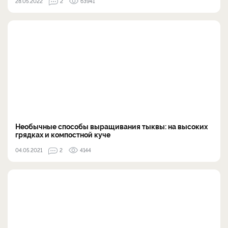
28.05.2022
2
63941
Необычные способы выращивания тыквы: на высоких
грядках и компостной куче
04.05.2021
2
4144