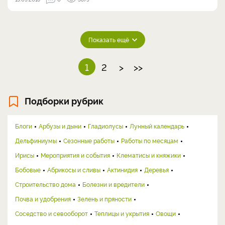
Показать ещё
1
2
>
>>
Подборки рубрик
Блоги
Арбузы и дыни
Гладиолусы
Лунный календарь
Дельфиниумы
Сезонные работы
Работы по месяцам
Ирисы
Мероприятия и события
Клематисы и княжики
Бобовые
Абрикосы и сливы
Актинидия
Деревья
Строительство дома
Болезни и вредители
Почва и удобрения
Зелень и пряности
Соседство и севооборот
Теплицы и укрытия
Овощи