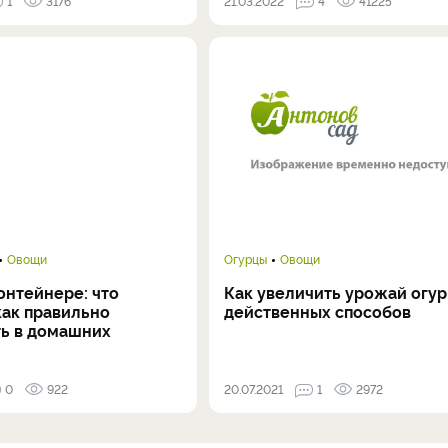
1
3176
21.03.2022
4
41225
Овощи
Огурцы
Овощи
онтейнере: что
Как увеличить урожай огур
как правильно
действенных способов
ь в домашних
0
922
20.07.2021
1
2972