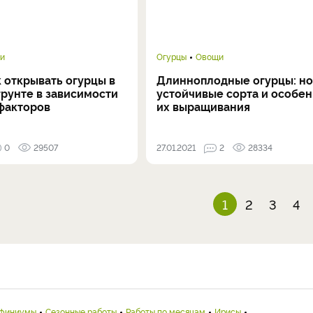
и
Огурцы
Овощи
к открывать огурцы в
Длинноплодные огурцы: н
грунте в зависимости
устойчивые сорта и особе
 факторов
их выращивания
0
29507
27.01.2021
2
28334
1
2
3
4
финиумы
Сезонные работы
Работы по месяцам
Ирисы