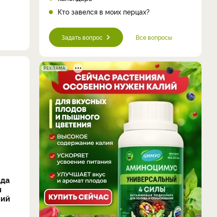
Кто завелся в моих перцах?
Задать вопрос
Все вопросы
РЕКЛАМА
ада
ы
ний