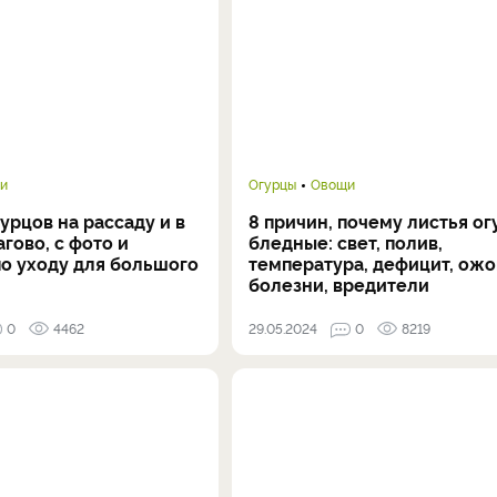
и
Огурцы
Овощи
урцов на рассаду и в
8 причин, почему листья ог
агово, с фото и
бледные: свет, полив,
по уходу для большого
температура, дефицит, ожо
болезни, вредители
0
4462
29.05.2024
0
8219