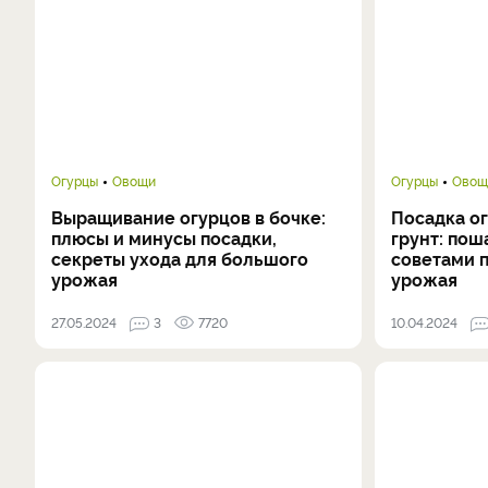
Огурцы
Овощи
Огурцы
Овощ
Выращивание огурцов в бочке:
Посадка ог
плюсы и минусы посадки,
грунт: пош
секреты ухода для большого
советами 
урожая
урожая
27.05.2024
3
7720
10.04.2024