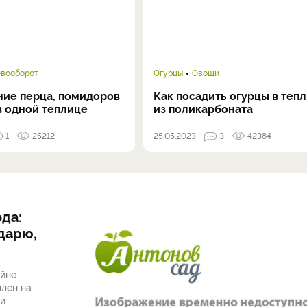
евооборот
Огурцы
Овощи
ие перца, помидоров
Как посадить огурцы в теп
в одной теплице
из поликарбоната
1
25212
25.05.2023
3
42384
ода:
дарю,
ойне
плен на
ли