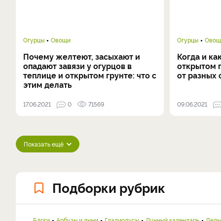
Огурцы
Овощи
Огурцы
Овощ
Почему желтеют, засыхают и
Когда и ка
опадают завязи у огурцов в
открытом 
теплице и открытом грунте: что с
от разных
этим делать
17.06.2021
0
71569
09.06.2021
Показать ещё
Подборки рубрик
Блоги
Арбузы и дыни
Гладиолусы
Лунный календарь
Дель