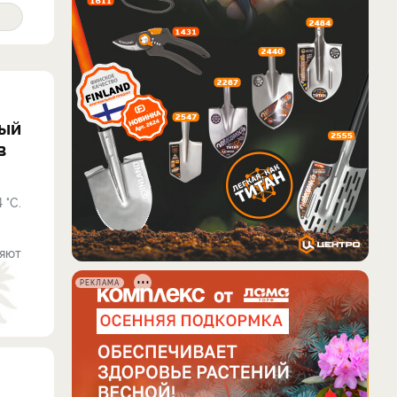
тый
в
 °С.
-
ляют
РЕКЛАМА