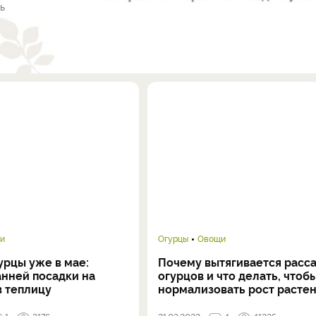
ь
и
Огурцы
Овощи
урцы уже в мае:
Почему вытягивается расс
анней посадки на
огурцов и что делать, чтоб
в теплицу
нормализовать рост расте