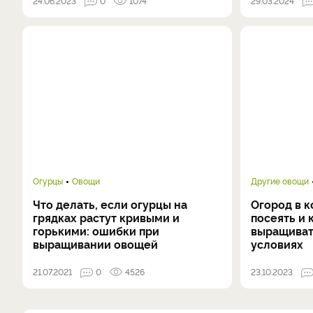
24.06.2023
0
1074
29.03.2024
Огурцы
Овощи
Другие овощи
Что делать, если огурцы на
Огород в к
грядках растут кривыми и
посеять и 
горькими: ошибки при
выращиват
выращивании овощей
условиях
21.07.2021
0
4526
23.10.2023