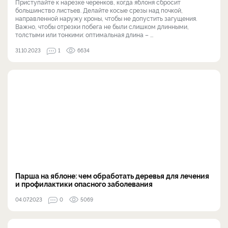
Приступайте к нарезке черенков, когда яблоня сбросит
большинство листьев. Делайте косые срезы над почкой,
направленной наружу кроны, чтобы не допустить загущения.
Важно, чтобы отрезки побега не были слишком длинными,
толстыми или тонкими: оптимальная длина – ...
31.10.2023
1
6634
Парша на яблоне: чем обработать деревья для лечения
и профилактики опасного заболевания
04.07.2023
0
5069