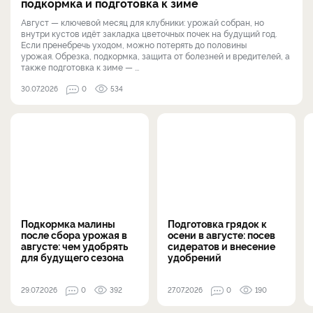
подкормка и подготовка к зиме
Август — ключевой месяц для клубники: урожай собран, но
внутри кустов идёт закладка цветочных почек на будущий год.
Если пренебречь уходом, можно потерять до половины
урожая. Обрезка, подкормка, защита от болезней и вредителей, а
также подготовка к зиме — ...
30.07.2026
0
534
Подкормка малины
Подготовка грядок к
после сбора урожая в
осени в августе: посев
августе: чем удобрять
сидератов и внесение
для будущего сезона
удобрений
29.07.2026
0
392
27.07.2026
0
190