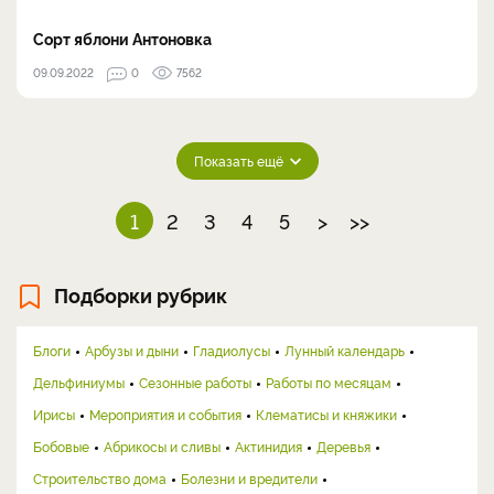
Сорт яблони Антоновка
09.09.2022
0
7562
Показать ещё
1
2
3
4
5
>
>>
Подборки рубрик
Блоги
Арбузы и дыни
Гладиолусы
Лунный календарь
Дельфиниумы
Сезонные работы
Работы по месяцам
Ирисы
Мероприятия и события
Клематисы и княжики
Бобовые
Абрикосы и сливы
Актинидия
Деревья
Строительство дома
Болезни и вредители