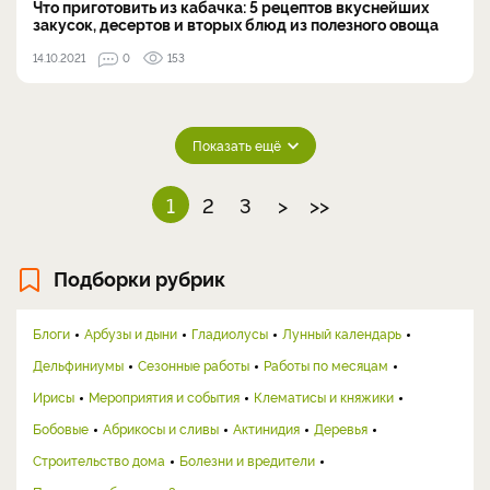
Что приготовить из кабачка: 5 рецептов вкуснейших
закусок, десертов и вторых блюд из полезного овоща
14.10.2021
0
153
Показать ещё
1
2
3
>
>>
Подборки рубрик
Блоги
Арбузы и дыни
Гладиолусы
Лунный календарь
Дельфиниумы
Сезонные работы
Работы по месяцам
Ирисы
Мероприятия и события
Клематисы и княжики
Бобовые
Абрикосы и сливы
Актинидия
Деревья
Строительство дома
Болезни и вредители