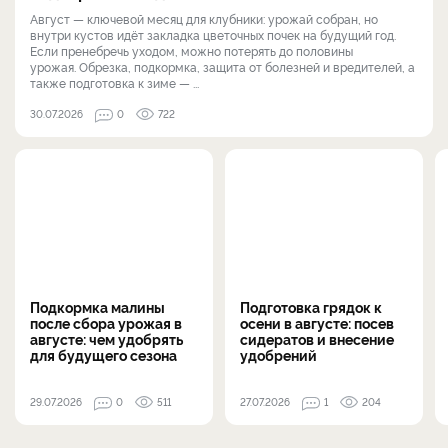
Август — ключевой месяц для клубники: урожай собран, но
внутри кустов идёт закладка цветочных почек на будущий год.
Если пренебречь уходом, можно потерять до половины
урожая. Обрезка, подкормка, защита от болезней и вредителей, а
также подготовка к зиме — ...
30.07.2026
0
722
Подкормка малины
Подготовка грядок к
после сбора урожая в
осени в августе: посев
августе: чем удобрять
сидератов и внесение
для будущего сезона
удобрений
29.07.2026
0
511
27.07.2026
1
204