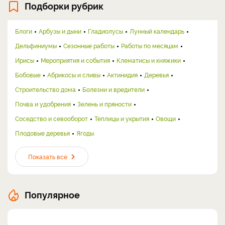
Подборки рубрик
Блоги
Арбузы и дыни
Гладиолусы
Лунный календарь
Дельфиниумы
Сезонные работы
Работы по месяцам
Ирисы
Мероприятия и события
Клематисы и княжики
Бобовые
Абрикосы и сливы
Актинидия
Деревья
Строительство дома
Болезни и вредители
Почва и удобрения
Зелень и пряности
Соседство и севооборот
Теплицы и укрытия
Овощи
Плодовые деревья
Ягоды
Показать все
Популярное