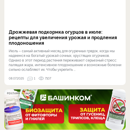
Дрожжевая подкормка огурцов в июле:
рецепты для увеличения урожая и продления
плодоношения
Июль – самый активный месяц для огуречных грядок, когда мы
надеемся на богатый урожай сочных, хрустящих огурчиков.
Однако в этот период растения переживают серьезный стресс:
палящая жара, интенсивное плодоношение и возможные болезни
сильно ослабляют их. Чтобы укрепить ...
08.07.2025
1
7107
РЕКЛАМА