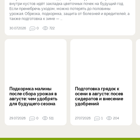
внутри кустов идёт закладка цветочных почек на будущий год.
Если пренебречь уходом, можно потерять до половины
урожая. Обрезка, подкормка, защита от болезней и вредителей, а
также подготовка к зиме — ...
30.07.2026
0
722
Подкормка малины
Подготовка грядок к
после сбора урожая в
осени в августе: посев
августе: чем удобрять
сидератов и внесение
для будущего сезона
удобрений
29.07.2026
0
511
27.07.2026
1
204