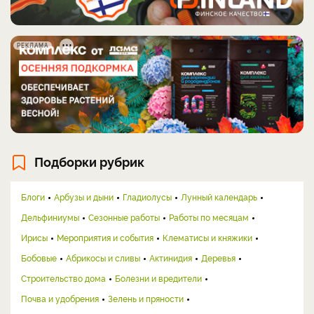
РЕКЛАМА
Подборки рубрик
Блоги
Арбузы и дыни
Гладиолусы
Лунный календарь
Дельфиниумы
Сезонные работы
Работы по месяцам
Ирисы
Мероприятия и события
Клематисы и княжики
Бобовые
Абрикосы и сливы
Актинидия
Деревья
Строительство дома
Болезни и вредители
Почва и удобрения
Зелень и пряности