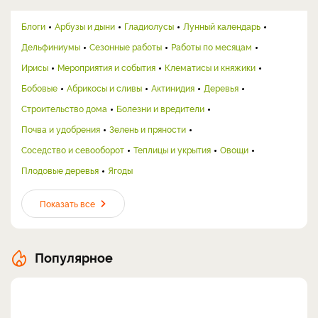
Блоги
Арбузы и дыни
Гладиолусы
Лунный календарь
Дельфиниумы
Сезонные работы
Работы по месяцам
Ирисы
Мероприятия и события
Клематисы и княжики
Бобовые
Абрикосы и сливы
Актинидия
Деревья
Строительство дома
Болезни и вредители
Почва и удобрения
Зелень и пряности
Соседство и севооборот
Теплицы и укрытия
Овощи
Плодовые деревья
Ягоды
Показать все
Популярное