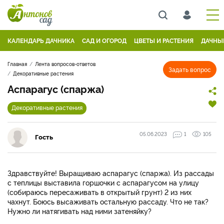
КАЛЕНДАРЬ ДАЧНИКА
САД И ОГОРОД
ЦВЕТЫ И РАСТЕНИЯ
ДАЧНЫ
Главная
Лента вопросов-ответов
Задать вопрос
Декоративные растения
Аспарагус (спаржа)
Декоративные растения
05.06.2023
1
105
Гость
Здравствуйте! Выращиваю аспарагус (спаржа). Из рассады
с теплицы выставила горшочки с аспарагусом на улицу
(собираюсь пересаживать в открытый грунт) 2 из них
чахнут. Боюсь высаживать остальную рассаду. Что не так?
Нужно ли натягивать над ними затеняйку?