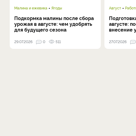
Малина и ежевика
Ягоды
Август
Работ
Подкормка малины после сбора
Подготовка
урожая в августе: чем удобрять
августе: п
для будущего сезона
внесение 
29.07.2026
0
511
27.07.2026