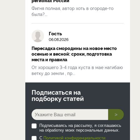
регионах России
Фигня полная, автор хоть в огороде-то
была?...
Гость
06.08.2026
Пересадка смородины на новое место
осенью и весной: сроки, подготовка
места и правила
От хорошего 3-4 года куста в мае нагибаю
ветку до земли , пр...
Подписаться на
подборку статей
>
Подписываясь на рассылку, я соглашаюсь
на обработку моих персональных данных.
С
Политикой конфиденциальности