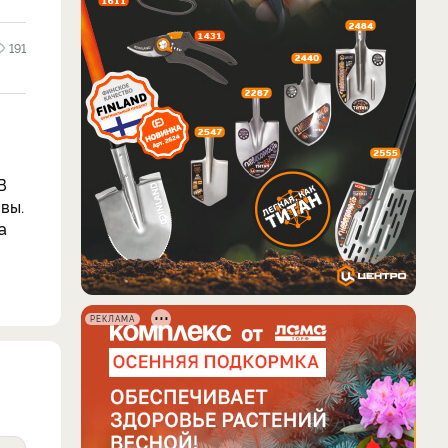
191
В
вы.
а
РЕКЛАМА