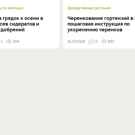
ы по месяцам
Декоративные растения
 грядок к осени в
Черенкование гортензий в 
осев сидератов и
пошаговая инструкция по
удобрений
укоренению черенков
1
204
15.07.2026
0
832