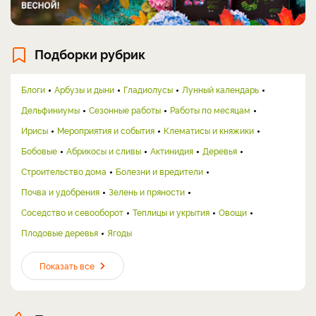
Подборки рубрик
Блоги
Арбузы и дыни
Гладиолусы
Лунный календарь
Дельфиниумы
Сезонные работы
Работы по месяцам
Ирисы
Мероприятия и события
Клематисы и княжики
Бобовые
Абрикосы и сливы
Актинидия
Деревья
Строительство дома
Болезни и вредители
Почва и удобрения
Зелень и пряности
Соседство и севооборот
Теплицы и укрытия
Овощи
Плодовые деревья
Ягоды
Показать все