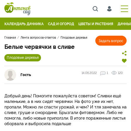
КАЛЕНДАРЬ ДАЧНИКА
САД И ОГОРОД
ЦВЕТЫ И РАСТЕНИЯ
ДАЧНЫ
Главная
Лента вопросов-ответов
Плодовые деревья
Задать вопрос
Белые червячки в сливе
Плодовые деревья
14.06.2022
1
120
Гость
Добрый день! Помогите пожалуйста советом! Сливки ещё
маленькие, а в них сидят червячки. На фото уже их нет,
пропали. Можно ли спасти урожай, и чем? И тля замечала на
сливе, груше и смородине. Брызгали фитовермом. Либо не
помогла, либо новые приползли. В итоге пораженные листья
оборвала и выбросила подальше