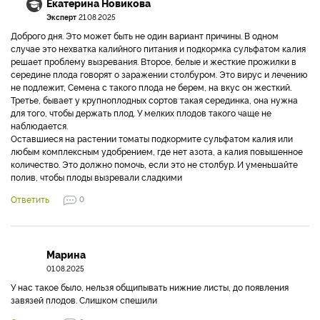
Екатерина Новикова
Эксперт
21.08.2025
Доброго дня. Это может быть не один вариант причины. В одном
случае это нехватка калийного питания и подкормка сульфатом калия
решает проблему вызревания. Второе, белые и жесткие прожилки в
середине плода говорят о заражении столбуром. Это вирус и лечению
не подлежит, Семена с такого плода не берем, на вкус он жесткий.
Третье, бывает у крупноплодных сортов такая серединка, она нужна
для того, чтобы держать плод. У мелких плодов такого чаще не
наблюдается.
Оставшиеся на растении томаты подкормите сульфатом калия или
любым комплексным удобрением, где нет азота, а калия повышенное
количество. Это должно помочь, если это не столбур. И уменьшайте
полив, чтобы плоды вызревали сладкими
Ответить
0
Марина
01.08.2025
У нас такое было, нельзя общипывать нижние листы, до появления
завязей плодов. Слишком спешили