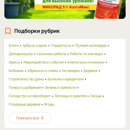
Подборки рубрик
Блоги
Арбузы и дыни
Гладиолусы
Лунный календарь
Дельфиниумы
Сезонные работы
Работы по месяцам
Ирисы
Мероприятия и события
Клематисы и княжики
Бобовые
Абрикосы и сливы
Актинидия
Деревья
Строительство дома
Болезни и вредители
Почва и удобрения
Зелень и пряности
Соседство и севооборот
Теплицы и укрытия
Овощи
Плодовые деревья
Ягоды
Показать все