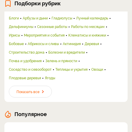
Подборки рубрик
Блоги
Арбузы и дыни
Гладиолусы
Лунный календарь
Дельфиниумы
Сезонные работы
Работы по месяцам
Ирисы
Мероприятия и события
Клематисы и княжики
Бобовые
Абрикосы и сливы
Актинидия
Деревья
Строительство дома
Болезни и вредители
Почва и удобрения
Зелень и пряности
Соседство и севооборот
Теплицы и укрытия
Овощи
Плодовые деревья
Ягоды
Показать все
Популярное