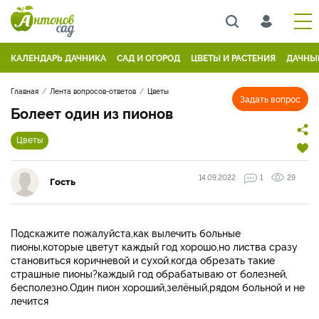
КАЛЕНДАРЬ ДАЧНИКА
САД И ОГОРОД
ЦВЕТЫ И РАСТЕНИЯ
ДАЧНЫ
Главная
Лента вопросов-ответов
Цветы
Задать вопрос
Болеет один из пионов
Цветы
14.09.2022
1
29
Гость
Подскажите пожалуйста,как вылечить больные
пионы,которые цветут каждый год хорошо,но листва сразу
становиться коричневой и сухой.когда обрезать такие
страшные пионы?каждый год обрабатываю от болезней,
бесполезно.Один пион хороший,зелёный,рядом больной и не
лечится