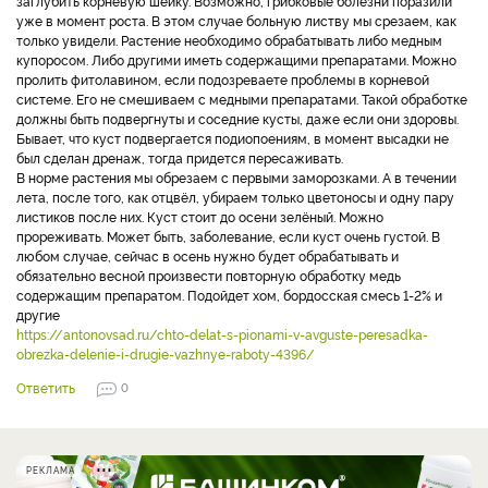
заглубить корневую шейку. Возможно, грибковые болезни поразили
уже в момент роста. В этом случае больную листву мы срезаем, как
только увидели. Растение необходимо обрабатывать либо медным
купоросом. Либо другими иметь содержащими препаратами. Можно
пролить фитолавином, если подозреваете проблемы в корневой
системе. Его не смешиваем с медными препаратами. Такой обработке
должны быть подвергнуты и соседние кусты, даже если они здоровы.
Бывает, что куст подвергается подиопоениям, в момент высадки не
был сделан дренаж, тогда придется пересаживать.
В норме растения мы обрезаем с первыми заморозками. А в течении
лета, после того, как отцвёл, убираем только цветоносы и одну пару
листиков после них. Куст стоит до осени зелёный. Можно
прореживать. Может быть, заболевание, если куст очень густой. В
любом случае, сейчас в осень нужно будет обрабатывать и
обязательно весной произвести повторную обработку медь
содержащим препаратом. Подойдет хом, бордосская смесь 1-2% и
другие
https://antonovsad.ru/chto-delat-s-pionami-v-avguste-peresadka-
obrezka-delenie-i-drugie-vazhnye-raboty-4396/
Ответить
0
РЕКЛАМА