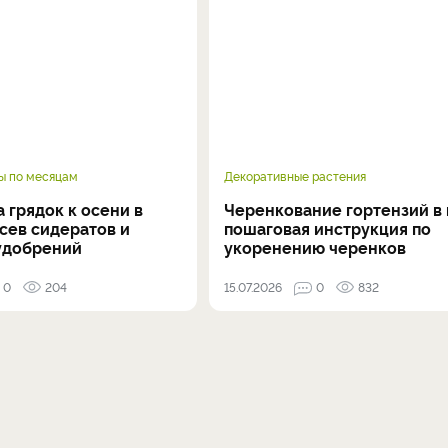
ы по месяцам
Декоративные растения
 грядок к осени в
Черенкование гортензий в 
осев сидератов и
пошаговая инструкция по
удобрений
укоренению черенков
0
204
15.07.2026
0
832