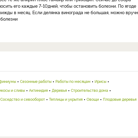
носить его каждые 7-10дней, чтобы остановить болезни. По ягоде
рижды в месяц. Если делянка винограда не большая, можно вруч
 болезни
финиумы
Сезонные работы
Работы по месяцам
Ирисы
икосы и сливы
Актинидия
Деревья
Строительство дома
Соседство и севооборот
Теплицы и укрытия
Овощи
Плодовые деревья