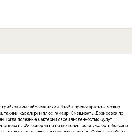
т грибковыми заболеваниями. Чтобы предотвратить, можно
, такими как алирин плюс гамаир. Смешивать. Дозировка по
ей. Тогда полезные бактерии своей численностью будут
вствовать. Фитоспорин по почве полив, если уже есть болезни, 
 все те же алирин плюс гамаир или трихоцин. Сейчас до сбора