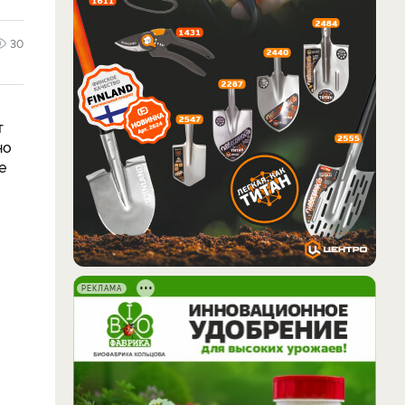
30
т
но
е
РЕКЛАМА