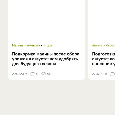
Малина и ежевика
Ягоды
Август
Работ
Подкормка малины после сбора
Подготовка
урожая в августе: чем удобрять
августе: п
для будущего сезона
внесение 
29.07.2026
0
511
27.07.2026