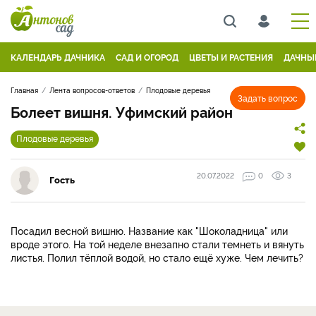
КАЛЕНДАРЬ ДАЧНИКА
САД И ОГОРОД
ЦВЕТЫ И РАСТЕНИЯ
ДАЧНЫ
Главная
Лента вопросов-ответов
Плодовые деревья
Задать вопрос
Болеет вишня. Уфимский район
Плодовые деревья
20.07.2022
0
3
Гость
Посадил весной вишню. Название как "Шоколадница" или
вроде этого. На той неделе внезапно стали темнеть и вянуть
листья. Полил тёплой водой, но стало ещё хуже. Чем лечить?