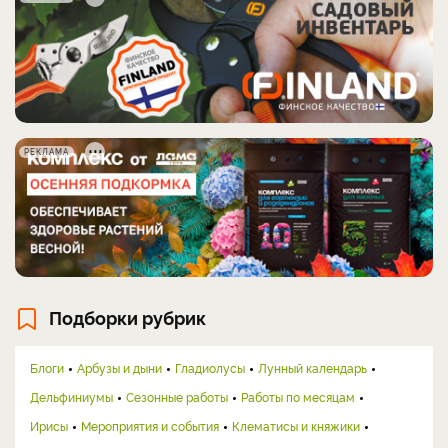
РЕКЛАМА
Подборки рубрик
Блоги
Арбузы и дыни
Гладиолусы
Лунный календарь
Дельфиниумы
Сезонные работы
Работы по месяцам
Ирисы
Мероприятия и события
Клематисы и княжики