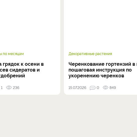
ы по месяцам
Декоративные растения
 грядок к осени в
Черенкование гортензий в 
осев сидератов и
пошаговая инструкция по
удобрений
укоренению черенков
1
236
15.07.2026
0
849