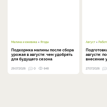
Малина и ежевика
Ягоды
Август
Работ
Подкормка малины после сбора
Подготовка
урожая в августе: чем удобрять
августе: п
для будущего сезона
внесение 
29.07.2026
0
648
27.07.2026