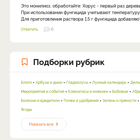
Это монилиоз, обработайте: Хорус - первый раз деревь
При использовании фунгицида учитывают температуру в
Для приготовления раствора 1,5 г фунгицида добавляют
Ответить
0
Подборки рубрик
Блоги
Арбузы и дыни
Гладиолусы
Лунный календарь
Дель
Мероприятия и события
Клематисы и княжики
Бобовые
Абр
Болезни и вредители
Почва и удобрения
Зелень и пряности
Ягоды
Показать все