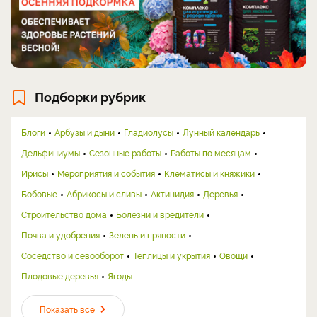
Подборки рубрик
Блоги
Арбузы и дыни
Гладиолусы
Лунный календарь
Дельфиниумы
Сезонные работы
Работы по месяцам
Ирисы
Мероприятия и события
Клематисы и княжики
Бобовые
Абрикосы и сливы
Актинидия
Деревья
Строительство дома
Болезни и вредители
Почва и удобрения
Зелень и пряности
Соседство и севооборот
Теплицы и укрытия
Овощи
Плодовые деревья
Ягоды
Показать все