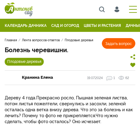
КАЛЕНДАРЬ ДАЧНИКА
САД И ОГОРОД
ЦВЕТЫ И РАСТЕНИЯ
ДАЧНЫ
Главная
Лента вопросов-ответов
Плодовые деревья
Задать вопрос
Болезнь черевишни.
Плодовые деревья
Кранина Елена
19.07.2024
1
62
Дереву 4 года.Прекрасно росло, Пышная зеленая листва,
потом листья пожелтели, свернулись и засохли, зеленой
осталась одна ветка внизу дерева. Что это за болезнь и как
лечить? Почему то фото не прикрепляется.Что нужно
сделать, чтобы фото осталось? Оно исчезает.